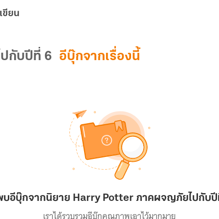
เขียน
ับปีที่ 6
อีบุ๊กจากเรื่องนี้
พบอีบุ๊กจากนิยาย Harry Potter ภาคผจญภัยไปกับปีที
เราได้รวบรวมอีบุ๊กคุณภาพเอาไว้มากมาย