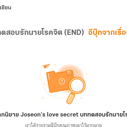
เขียน
ดสอบรักนายโรคจิต​ (END)
อีบุ๊กจากเรื่อ
กจากนิยาย Joseon's love secret บททดสอบรักนายโร
เราได้รวบรวมอีบุ๊กคุณภาพเอาไว้มากมาย