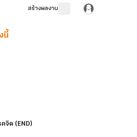
สร้างผลงาน
งนี้
คจิต​ (END)