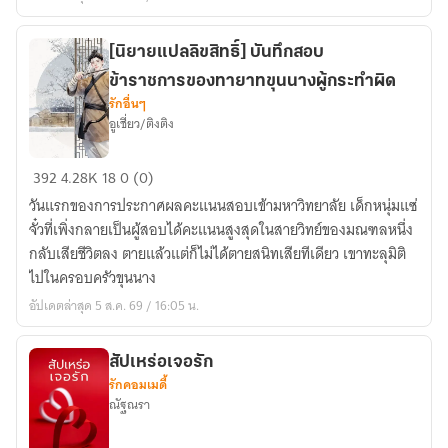
ชีวิต
สบาย
[นิยายแปลลิขสิทธิ์] บันทึกสอบ
ด้วย
ข้าราชการของทายาทขุนนางผู้กระทำผิด
การ
รักอื่นๆ
เกาะ
อูเชี่ยว/ติงติง
ต้น
ขา
[นิยาย
392
4.28K
18
0 (0)
ทองคำ
แปล
วันแรกของการประกาศผลคะแนนสอบเข้ามหาวิทยาลัย เด็กหนุ่มแซ่
[นิยาย
ลิขสิทธิ์]
จั๋วที่เพิ่งกลายเป็นผู้สอบได้คะแนนสูงสุดในสายวิทย์ของมณฑลหนึ่ง
แปล]
บันทึก
กลับเสียชีวิตลง ตายแล้วแต่ก็ไม่ได้ตายสนิทเสียทีเดียว เขาทะลุมิติ
(เปิด
สอบ
ไปในครอบครัวขุนนาง
ฟรี
ข้าราชการ
อัปเดตล่าสุด 5 ส.ค. 69 / 16:05 น.
วัน
ของ
ละ
ทายาท
ตอน)
ขุนนาง
สัปเหร่อเจอรัก
รักคอมเมดี้
ผู้
ณัฐณรา
กระทำ
ผิด