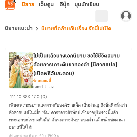
ข้ามไปยังเนื้อหาหลัก
นิยาย
เว็บตูน
อีบุ๊ก
มุมนักเขียน
นิยายแนะนำ
นิยายที่คล้ายกับเรื่อง รักนี้ไม่เปิด
ไม่เป็นแล้วนางเอกนิยาย ขอใช้ชีวิตสบาย
ด้วยการเกาะต้นขาทองคำ [นิยายแปล]
(เปิดฟรีวันละตอน)
รักคอมเมดี้
camellianovel
ไม่
111
10.38K
17
0 (0)
เป็น
เพียงเพราะอยากแต่งงานกับองค์ชายเจ็ด เสิ่นม่านซู ถึงขั้นคิดสั้นฆ่า
แล้ว
ตัวตาย! แต่ในเมื่อ ‘ฉัน’ ดาราสาวตัวท็อปเข้ามาอยู่ในร่างนี้แล้ว
นางเอก
พระเอกอะไรช่างหัวมัน! ฉันจะเกาะต้นขาทองคำ แล้วพลิกชะตาน่า
นิยาย
อนาถนี้ให้ได้!
ขอ
อัปเดตล่าสุด 6 ส.ค. 69 / 19:10 น.
ใช้