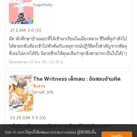
SugarNutty
ProjectST:First
27
2.41K
3
0 (0)
color
นัท นักศึกษาบ้านนอกที่ได้เข้ามาเรียนในเมืองหลวง ชีวิตที่ดูกำลังไป
ได้สวยกลับต้องเข้าไปพัวพันกับเหตุการณ์ปฏิวัติครั้งสำคัญจากพัสดุ
ที่เธอไม่ควรได้รับ นิยายที่จะให้คุณเห็นว่าทุกสิ่งสามารถเป็นไปได้(?)
อัปเดตล่าสุด 20 ส.ค. 68 / 23:30 น.
The Writness เด็กเดน : ข้อสอบอำมหิต
สืบสวน
ปราปต์_SPB
The
53
29.03K
5
0 (0)
Writness
“เมื่อนิยายสืบสวนออนไลน์ กลายเป็นเวทีไฟต์แบ็กฆาตกร”
เด็ก
Dek-D.com ใช้คุกกี้เพื่อพัฒนาประสบการณ์ของ ผู้ใช้ให้ดียิ่งขึ้น
อัปเดตล่าสุด 1 ก.ค. 69 / 17:43 น.
ยอมรับ