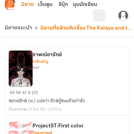
ข้ามไปยังเนื้อหาหลัก
นิยาย
เว็บตูน
อีบุ๊ก
มุมนักเขียน
นิยายแนะนำ
นิยายที่คล้ายกับเรื่อง The Kalaya and the case in the families stories.
ราพณ์อารักษ์
ระทึกขวัญ
burr
ราพณ์
69
5K
61
0 (0)
อารักษ์
ชยกลยักษ์ (น.) แปลว่า ยักษ์ผู้ชนะด้วยกำลัง
อัปเดตล่าสุด 27 มิ.ย. 68 / 22:00 น.
ProjectST:First color
วิทยาศาสตร์