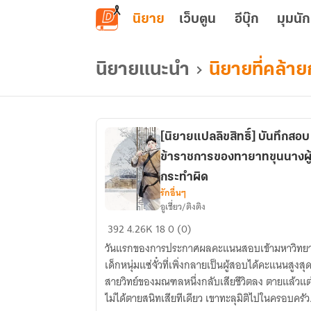
ข้ามไปยังเนื้อหาหลัก
นิยาย
เว็บตูน
อีบุ๊ก
มุมนัก
นิยายแนะนำ
นิยายที่คล้าย
[นิยายแปลลิขสิทธิ์] บันทึกสอบ
ข้าราชการของทายาทขุนนางผู
กระทำผิด
รักอื่นๆ
อูเชี่ยว/ติงติง
[นิยาย
392
4.26K
18
0 (0)
แปล
วันแรกของการประกาศผลคะแนนสอบเข้ามหาวิทยา
ลิขสิทธิ์]
เด็กหนุ่มแซ่จั๋วที่เพิ่งกลายเป็นผู้สอบได้คะแนนสูงสุ
บันทึก
สายวิทย์ของมณฑลหนึ่งกลับเสียชีวิตลง ตายแล้วแต่
สอบ
ไม่ได้ตายสนิทเสียทีเดียว เขาทะลุมิติไปในครอบครัว
ข้าราชการ