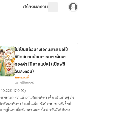
สร้างผลงาน
ไม่เป็นแล้วนางเอกนิยาย ขอใช้
ชีวิตสบายด้วยการเกาะต้นขา
ทองคำ [นิยายแปล] (เปิดฟรี
วันละตอน)
รักคอมเมดี้
camellianovel
น
10.22K
17
0 (0)
ว
ยงเพราะอยากแต่งงานกับองค์ชายเจ็ด เสิ่นม่านซู ถึง
งเอก
นคิดสั้นฆ่าตัวตาย! แต่ในเมื่อ ‘ฉัน’ ดาราสาวตัวท็อป
ยาย
ามาอยู่ในร่างนี้แล้ว พระเอกอะไรช่างหัวมัน! ฉันจะ