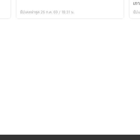
เกา
ใช้
ชีว
อัปเดตล่าสุด 26 ก.ค. 69 / 18:31 น.
อัปเ
สบ
ด้ว
กา
เก
ต้น
ขา
ทอ
[นิ
แป
(เป
ฟรี
วัน
ละ
ตอ