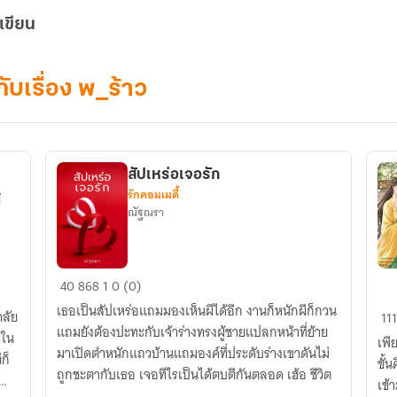
เขียน
กับเรื่อง พ_ร้าว
สัปเหร่อเจอรัก
รักคอมเมดี้
้
ณัฐณรา
สัปเหร่อ
ไม่
40
868
1
0 (0)
เจอ
เป็
เธอเป็นสัปเหร่อแถมมองเห็นผีได้อีก งานก็หนักผีก็กวน
ลัย
111
รัก
แล้
แถมยังต้องปะทะกับเจ้าร่างทรงผู้ชายแปลกหน้าที่ย้าย
ดใน
เพี
นา
มาเปิดตำหนักแถวบ้านแถมองค์ที่ประดับร่างเขาดันไม่
ก็
ขั้
นิ
ถูกชะตากับเธอ เจอทีไรเป็นได้ตบตีกันตลอด เฮ้อ ชีวิต
เข้
ขอ