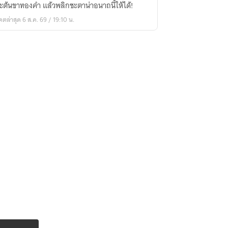
ะต้นขาทองคำ แล้วพลิกชะตาน่าอนาถนี้ให้ได้!
ิต
ดตล่าสุด 6 ส.ค. 69 / 19:10 น.
าย
ย
ร
าะ
งคำ
ยาย
ล]
ิด
น)