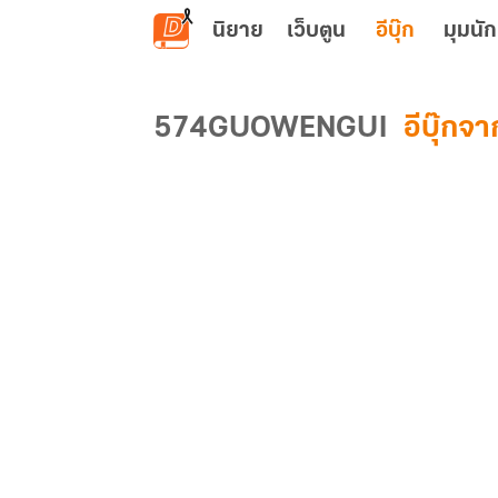
ข้ามไปยังเนื้อหาหลัก
นิยาย
เว็บตูน
อีบุ๊ก
มุมนัก
574GUOWENGUI
อีบุ๊กจาก