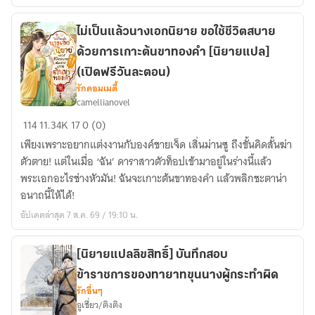
ไม่เป็นแล้วนางเอกนิยาย ขอใช้ชีวิตสบาย
ด้วยการเกาะต้นขาทองคำ [นิยายแปล]
(เปิดฟรีวันละตอน)
รักคอมเมดี้
camellianovel
ไม่
114
11.34K
17
0 (0)
เป็น
เพียงเพราะอยากแต่งงานกับองค์ชายเจ็ด เสิ่นม่านซู ถึงขั้นคิดสั้นฆ่า
แล้ว
ตัวตาย! แต่ในเมื่อ ‘ฉัน’ ดาราสาวตัวท็อปเข้ามาอยู่ในร่างนี้แล้ว
นางเอก
พระเอกอะไรช่างหัวมัน! ฉันจะเกาะต้นขาทองคำ แล้วพลิกชะตาน่า
นิยาย
อนาถนี้ให้ได้!
ขอ
อัปเดตล่าสุด 7 ส.ค. 69 / 19:10 น.
ใช้
ชีวิต
สบาย
[นิยายแปลลิขสิทธิ์] บันทึกสอบ
ด้วย
ข้าราชการของทายาทขุนนางผู้กระทำผิด
การ
รักอื่นๆ
เกาะ
อูเชี่ยว/ติงติง