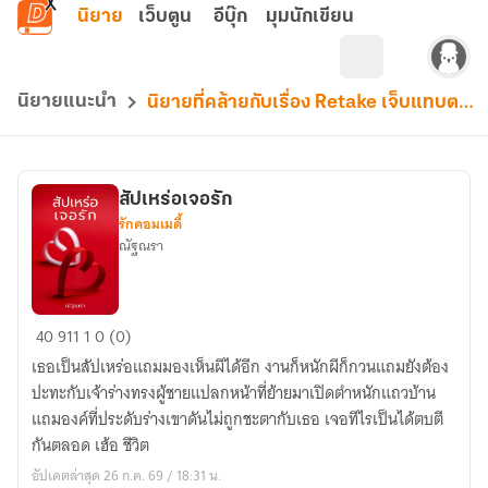
ข้ามไปยังเนื้อหาหลัก
นิยาย
เว็บตูน
อีบุ๊ก
มุมนักเขียน
นิยายแนะนำ
นิยายที่คล้ายกับเรื่อง Retake เจ็บแทบตาย ยิ่งร้าย ยิ่งต้องการเธอ..
สัปเหร่อเจอรัก
รักคอมเมดี้
ณัฐณรา
สัปเหร่อ
40
911
1
0 (0)
เจอ
เธอเป็นสัปเหร่อแถมมองเห็นผีได้อีก งานก็หนักผีก็กวนแถมยังต้อง
รัก
ปะทะกับเจ้าร่างทรงผู้ชายแปลกหน้าที่ย้ายมาเปิดตำหนักแถวบ้าน
แถมองค์ที่ประดับร่างเขาดันไม่ถูกชะตากับเธอ เจอทีไรเป็นได้ตบตี
กันตลอด เฮ้อ ชีวิต
อัปเดตล่าสุด 26 ก.ค. 69 / 18:31 น.