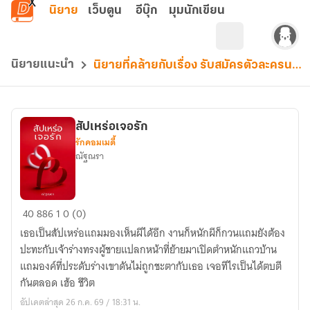
ข้ามไปยังเนื้อหาหลัก
นิยาย
เว็บตูน
อีบุ๊ก
มุมนักเขียน
นิยายแนะนำ
นิยายที่คล้ายกับเรื่อง รับสมัครตัวละครนะค่ะ ช่วยกันทำมาหากินหน่อยนะมี๊
สัปเหร่อเจอรัก
รักคอมเมดี้
ณัฐณรา
สัปเหร่อ
40
886
1
0 (0)
เจอ
เธอเป็นสัปเหร่อแถมมองเห็นผีได้อีก งานก็หนักผีก็กวนแถมยังต้อง
รัก
ปะทะกับเจ้าร่างทรงผู้ชายแปลกหน้าที่ย้ายมาเปิดตำหนักแถวบ้าน
แถมองค์ที่ประดับร่างเขาดันไม่ถูกชะตากับเธอ เจอทีไรเป็นได้ตบตี
กันตลอด เฮ้อ ชีวิต
อัปเดตล่าสุด 26 ก.ค. 69 / 18:31 น.