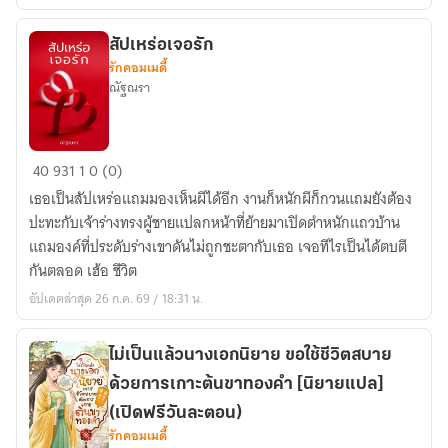
ทายาท
ขุนนาง
สัปเหร่อเจอรัก
รักคอมเมดี้
ผู้
ณัฐณรา
กระทำ
ผิด
สัปเหร่อ
40
931
1
0 (0)
เจอ
เธอเป็นสัปเหร่อแถมมองเห็นผีได้อีก งานก็หนักผีก็กวนแถมยังต้อง
รัก
ปะทะกับเจ้าร่างทรงผู้ชายแปลกหน้าที่ย้ายมาเปิดตำหนักแถวบ้าน
แถมองค์ที่ประดับร่างเขาดันไม่ถูกชะตากับเธอ เจอทีไรเป็นได้ตบตี
กันตลอด เฮ้อ ชีวิต
อัปเดตล่าสุด 26 ก.ค. 69 / 18:31 น.
ไม่เป็นแล้วนางเอกนิยาย ขอใช้ชีวิตสบาย
ด้วยการเกาะต้นขาทองคำ [นิยายแปล]
(เปิดฟรีวันละตอน)
รักคอมเมดี้