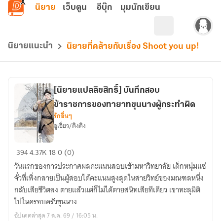
ข้ามไปยังเนื้อหาหลัก
นิยาย
เว็บตูน
อีบุ๊ก
มุมนักเขียน
นิยายแนะนำ
นิยายที่คล้ายกับเรื่อง Shoot you up!
[นิยายแปลลิขสิทธิ์] บันทึกสอบ
ข้าราชการของทายาทขุนนางผู้กระทำผิด
รักอื่นๆ
อูเชี่ยว/ติงติง
[นิยาย
394
4.37K
18
0 (0)
แปล
วันแรกของการประกาศผลคะแนนสอบเข้ามหาวิทยาลัย เด็กหนุ่มแซ่
ลิขสิทธิ์]
จั๋วที่เพิ่งกลายเป็นผู้สอบได้คะแนนสูงสุดในสายวิทย์ของมณฑลหนึ่ง
บันทึก
กลับเสียชีวิตลง ตายแล้วแต่ก็ไม่ได้ตายสนิทเสียทีเดียว เขาทะลุมิติ
สอบ
ไปในครอบครัวขุนนาง
ข้าราชการ
อัปเดตล่าสุด 7 ส.ค. 69 / 16:05 น.
ของ