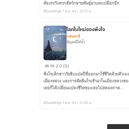
ต้องระวังพวกสัตว์กลายพันธุ์มาแทะเปลือกอีก
ทั้งที
กลาย
อัปเดตล่าสุด 7 ส.ค. 69 / 23:15 น.
เป็นต้น
ไม้
โลกใบใหม่ของพึงใจ
วิวัฒนาการ
แฟนตาซี
ไป
อัญมณีใต้น้ำ
ซะ
แล้ว
[นิยาย
โลก
แปล]
48
1K
2
0 (0)
ใบ
พึงใจเด็กสาววัยสิบแปดปีที่ออกมาใช้ชีวิตด้วยตัวเอ
ใหม่
เมืองหลวง และการตัดสินใจเข้ามาในเมืองหลวงขอ
ของ
เธอก็ได้เปลี่ยนแปลงชีวิตของเธอไปตลอดกาล...
พึงใจ
อัปเดตล่าสุด 7 ส.ค. 69 / 12:00 น.