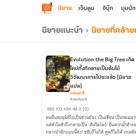
ข้ามไปยังเนื้อหาหลัก
นิยาย
เว็บตูน
อีบุ๊ก
มุมนัก
นิยายแนะนำ
นิยายที่คล้าย
Evolution the Big Tree เกิด
ใหม่ทั้งทีกลายเป็นต้นไม้
วิวัฒนาการไปซะแล้ว [นิยาย
แปล]
แฟนตาซี
Evolution
Kawebook
the
985
102.69K
48
0 (0)
Big
คนอื่นทะลุมิติไปเป็นท่านอ๋อง เป็นเซียน เป็นจอมมา
Tree
แต่ทำไมข้าถึงกลายเป็น ‘ต้นวิลโลว์’ ยืนตากน้ำค้างอยู่
เกิด
กลางป่าลึกแบบนี้ล่ะ! ขยับก็ไม่ได้ พูดก็ไม่ได้ แถมยั
ใหม่