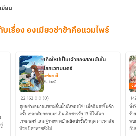
เขียน
กับเรื่อง องเมียวซ่าข้าคือแวมไพร์
เกิดใหม่เป็นเจ้าของสวนมันใน
โลกเวทมนตร์
แฟนตาซี
FarineZ
จบ
เกิด
ที่ร
22
162
0
0 (0)
14
ใหม่
ทำ
ตุยอย่างอนาถเพราะลื่นน้ำมันทอดไข่! เมื่อลืมตาขึ้นอีก
ทั้ง
เป็น
เร
ครั้ง เธอกลับกลายมาเป็นเด็กสาววัย 13 ปีในโลก
ร้าย
ร
เจ้าของ
ถึง
เวทมนตร์ แถมฐานะทางบ้านยังเข้าขั้นวิกฤต มารดาล้ม
พบก
สวน
หย่
ป่วย บิดาหายตัวไป
กับส
ง
มัน
กัน