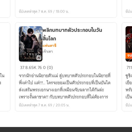
ใน
ไม่
โลก
ได้
อัปเดตล่าสุด 7 ส.ค. 69 / 18:00 น.
อัปเ
เวทมนตร์
[นิ
แป
พลิกบทบาทตัวประกอบในวัน
สิ้นโลก
แฟนตาซี
เจ้าเทา
จบ
พลิก
กฎ
37
8.65K
76
0 (0)
711
บทบาท
แป
งใน
จากนักอ่านนิยายตัวแม่ สู่บทบาทตัวประกอบในนิยายที่
ซูช
ตัวประกอบ
ยิน
ง
พึ่งด่าไป แต่!!!.. ใครจะยอมเป็นตัวประกอบที่เป็นบันได
เยื
ใน
ต้อ
ส่งเสริมพระเอกนางเอกที่เหมือนจับฉลากได้กันล่ะ
พร้
วัน
สู่
เพราะงั้นลาขาด!! กับบทบาทตัวประกอบที่ไม่ต้องการ
เป็
สิ้น
บ้
สยอ
อัปเดตล่าสุด 7 ส.ค. 69 / 20:05 น.
อัปเ
โลก
แส
[จบ