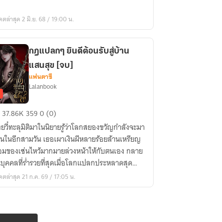
ดตล่าสุด 2 มิ.ย. 68 / 19:00 น.
ยาย
ล]
กฎแปลกๆ ยินดีต้อนรับสู่บ้าน
แสนสุข [จบ]
แฟนตาซี
Lalanbook
37.86K
359
0 (0)
ลกๆ
ิงยวี๋ทะลุมิติมาในนิยายรู้ว่าโลกสยองขวัญกำลังจะมา
ดี
อนในอีกสามวัน เธอเผาเงินผีหลายร้อยล้านเหรียญ
นรับ
อมของเซ่นไหว้มากมายล่วงหน้าให้กับตนเอง กลาย
นบุคคลที่ร่ำรวยที่สุดเมื่อโลกแปลกประหลาดสุด
าน
งมาถึง
ดตล่าสุด 21 ก.ค. 69 / 17:05 น.
นสุข
]