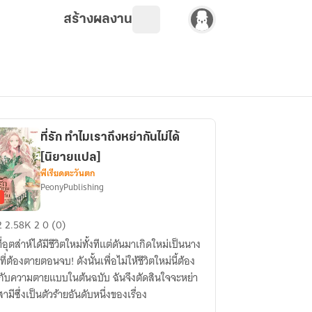
สร้างผลงาน
ที่รัก ทำไมเราถึงหย่ากันไม่ได้
[นิยายแปล]
พีเรียดตะวันตก
PeonyPublishing
ัก
2
2.58K
2
0 (0)
ไม
ที่อุตส่าห์ได้มีชีวิตใหม่ทั้งทีแต่ดันมาเกิดใหม่เป็นนาง
า
ที่ต้องตายตอนจบ! ดังนั้นเพื่อไม่ให้ชีวิตใหม่นี้ต้อง
ับความตายแบบในต้นฉบับ ฉันจึงตัดสินใจจะหย่า
า
ามีซึ่งเป็นตัวร้ายอันดับหนึ่งของเรื่อง