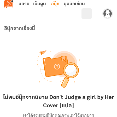
ข้ามไปยังเนื้อหาหลัก
นิยาย
เว็บตูน
อีบุ๊ก
มุมนักเขียน
อีบุ๊กจากเรื่องนี้
ไม่พบอีบุ๊กจากนิยาย Don't Judge a girl by Her
Cover [แปล]
เราได้รวบรวมอีบุ๊กคุณภาพเอาไว้มากมาย