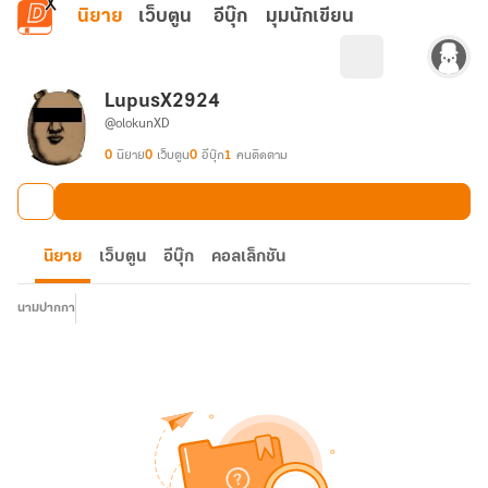
ข้ามไปยังเนื้อหาหลัก
นิยาย
เว็บตูน
อีบุ๊ก
มุมนักเขียน
LupusX2924
@olokunXD
0
นิยาย
0
เว็บตูน
0
อีบุ๊ก
1
คนติดตาม
นิยาย
เว็บตูน
อีบุ๊ก
คอลเล็กชัน
นามปากกา