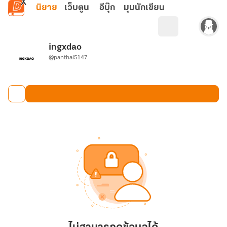
ข้ามไปยังเนื้อหาหลัก
นิยาย
เว็บตูน
อีบุ๊ก
มุมนักเขียน
ingxdao
@panthai5147