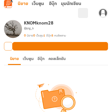
ข้ามไปยังเนื้อหาหลัก
นิยาย
เว็บตูน
อีบุ๊ก
มุมนักเขียน
KNOMknom28
@pig_k
0
นิยาย
0
เว็บตูน
1
อีบุ๊ก
5
คนติดตาม
นิยาย
เว็บตูน
อีบุ๊ก
คอลเล็กชัน