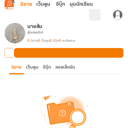
ข้ามไปยังเนื้อหาหลัก
นิยาย
เว็บตูน
อีบุ๊ก
มุมนักเขียน
นายส้ม
@sdwjdbd
0
นิยาย
0
เว็บตูน
0
อีบุ๊ก
0
คนติดตาม
นิยาย
เว็บตูน
อีบุ๊ก
คอลเล็กชัน