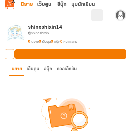
ข้ามไปยังเนื้อหาหลัก
นิยาย
เว็บตูน
อีบุ๊ก
มุมนักเขียน
shineshixin14
@shineshixin
0
นิยาย
0
เว็บตูน
0
อีบุ๊ก
0
คนติดตาม
นิยาย
เว็บตูน
อีบุ๊ก
คอลเล็กชัน