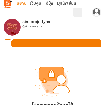
ข้ามไปยังเนื้อหาหลัก
นิยาย
เว็บตูน
อีบุ๊ก
มุมนักเขียน
sincerejellyme
@sincerejellyme