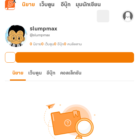
ข้ามไปยังเนื้อหาหลัก
นิยาย
เว็บตูน
อีบุ๊ก
มุมนักเขียน
slumpmax
@slumpmax
0
นิยาย
0
เว็บตูน
0
อีบุ๊ก
0
คนติดตาม
นิยาย
เว็บตูน
อีบุ๊ก
คอลเล็กชัน