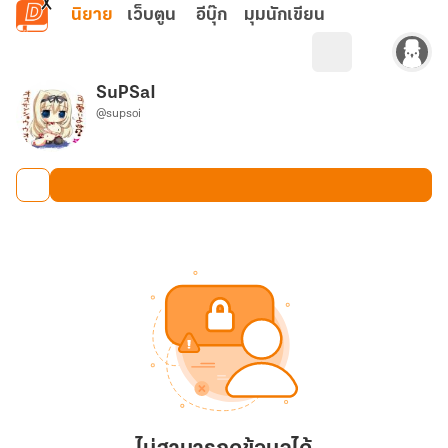
ข้ามไปยังเนื้อหาหลัก
นิยาย
เว็บตูน
อีบุ๊ก
มุมนักเขียน
SuPSaI
@supsoi