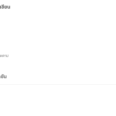
เขียน
ิดตาม
ชัน