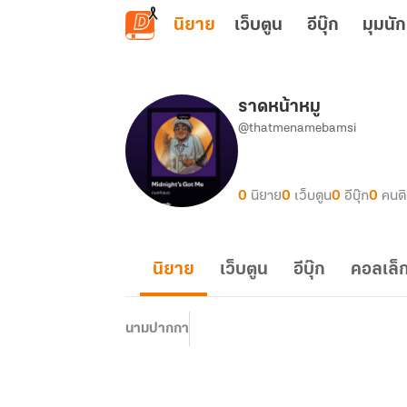
ข้ามไปยังเนื้อหาหลัก
นิยาย
เว็บตูน
อีบุ๊ก
มุมนัก
ราดหน้าหมู
@thatmenamebamsi
0
นิยาย
0
เว็บตูน
0
อีบุ๊ก
0
คนต
นิยาย
เว็บตูน
อีบุ๊ก
คอลเล็ก
นามปากกา