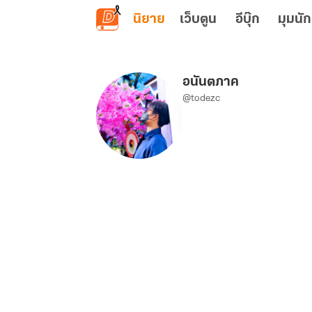
ข้ามไปยังเนื้อหาหลัก
นิยาย
เว็บตูน
อีบุ๊ก
มุมนัก
อนันตภาค
@todezc