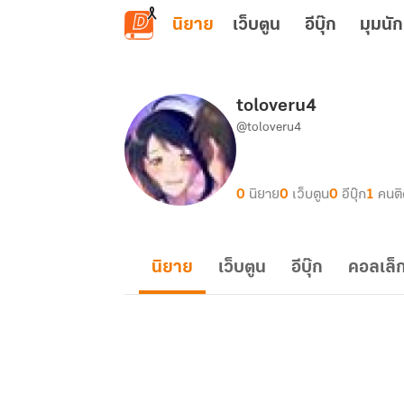
ข้ามไปยังเนื้อหาหลัก
นิยาย
เว็บตูน
อีบุ๊ก
มุมนัก
toloveru4
@toloveru4
0
นิยาย
0
เว็บตูน
0
อีบุ๊ก
1
คนต
นิยาย
เว็บตูน
อีบุ๊ก
คอลเล็ก