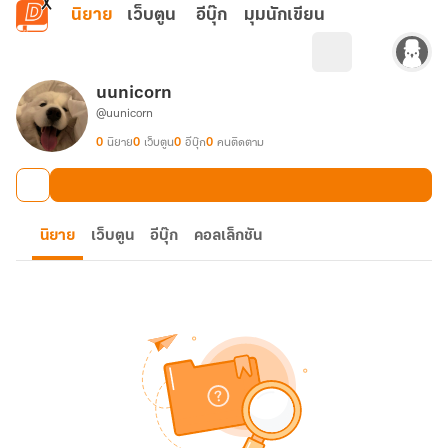
ข้ามไปยังเนื้อหาหลัก
นิยาย
เว็บตูน
อีบุ๊ก
มุมนักเขียน
uunicorn
@uunicorn
0
นิยาย
0
เว็บตูน
0
อีบุ๊ก
0
คนติดตาม
นิยาย
เว็บตูน
อีบุ๊ก
คอลเล็กชัน