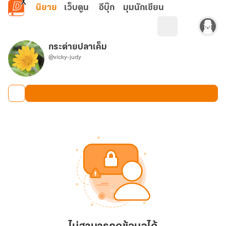
ข้ามไปยังเนื้อหาหลัก
นิยาย
เว็บตูน
อีบุ๊ก
มุมนักเขียน
กระต่ายปลาเค็ม
@vicky-judy