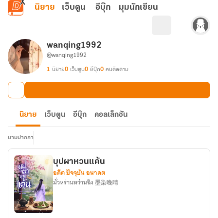
ข้ามไปยังเนื้อหาหลัก
นิยาย
เว็บตูน
อีบุ๊ก
มุมนักเขียน
wanqing1992
@wanqing1992
1
นิยาย
0
เว็บตูน
0
อีบุ๊ก
0
คนติดตาม
นิยาย
เว็บตูน
อีบุ๊ก
คอลเล็กชัน
นามปากกา
บุปผาหวนแค้น
อดีต ปัจจุบัน อนาคต
มั่วหร่านหว่านฉิง 墨染晚晴