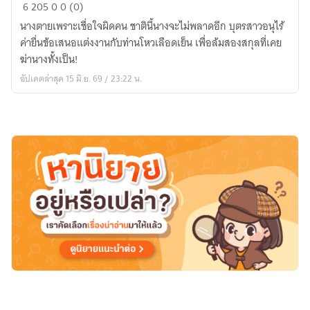
บุปผา
6
205
0
0 (0)
หวน
นางตายเพราะเชื่อใจผิดคน ชาตินี้นางจะไม่พลาดอีก บุตรสาวอนุไร้
แค้น
ค่ายื่นข้อเสนอแต่งงานกับท่านโหวเลือดเย็น เพื่อล้มสองสกุลที่เคย
ฆ่านางทั้งเป็น!
อัปเดตล่าสุด 15 มิ.ย. 69 / 23:22 น.