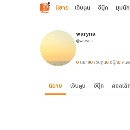
ข้ามไปยังเนื้อหาหลัก
นิยาย
เว็บตูน
อีบุ๊ก
มุมนัก
waryna
@waryna
0
นิยาย
0
เว็บตูน
0
อีบุ๊ก
0
คนต
นิยาย
เว็บตูน
อีบุ๊ก
คอลเล็ก