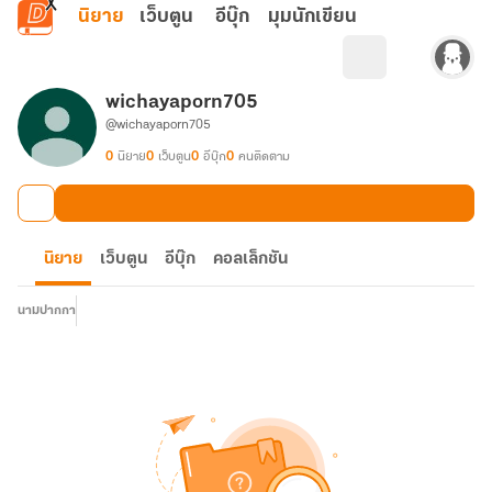
ข้ามไปยังเนื้อหาหลัก
นิยาย
เว็บตูน
อีบุ๊ก
มุมนักเขียน
wichayaporn705
@wichayaporn705
0
นิยาย
0
เว็บตูน
0
อีบุ๊ก
0
คนติดตาม
นิยาย
เว็บตูน
อีบุ๊ก
คอลเล็กชัน
นามปากกา