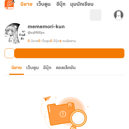
ข้ามไปยังเนื้อหาหลัก
นิยาย
เว็บตูน
อีบุ๊ก
มุมนักเขียน
mememori-kun
@xqMAXpx
0
นิยาย
0
เว็บตูน
0
อีบุ๊ก
4
คนติดตาม
นิยาย
เว็บตูน
อีบุ๊ก
คอลเล็กชัน