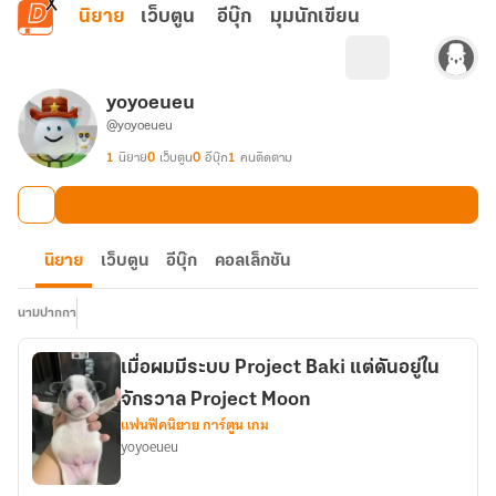
ข้ามไปยังเนื้อหาหลัก
นิยาย
เว็บตูน
อีบุ๊ก
มุมนักเขียน
yoyoeueu
@yoyoeueu
1
นิยาย
0
เว็บตูน
0
อีบุ๊ก
1
คนติดตาม
นิยาย
เว็บตูน
อีบุ๊ก
คอลเล็กชัน
นามปากกา
เมื่อผมมีระบบ Project Baki แต่ดันอยู่ใน
จักรวาล Project Moon
แฟนฟิคนิยาย การ์ตูน เกม
yoyoeueu