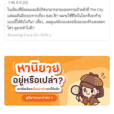
เมื่อ
1
96
0
0 (0)
ผม
ในเมืองที่มืดมนและมีปริศนามากมายและความบ้าคลั่งที่ The City
มี
แต่ผมดันมีระบบจากเรื่อง Baki สิ!? ผมจะใช้ชีวิตในโลกที่เลวร้าย
ระบบ
แบบนี้ได้ยังไงกัน!? เดี๋ยว...ผมดูแค่มังงะและอนิเมะแนวรักและตลก
Project
ใสๆ ตูควรทำไงดี!?
Baki
อัปเดตล่าสุด 8 เม.ย. 69 / 18:06 น.
แต่
ดัน
อยู่
ใน
จักรวาล
Project
Moon