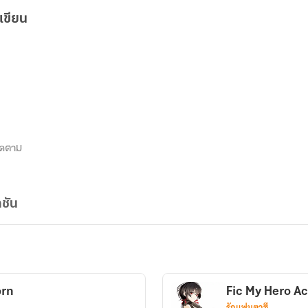
เขียน
ิดตาม
ชัน
orn
Fic My Hero A
รักแฟนตาซี