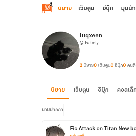
ข้ามไปยังเนื้อหาหลัก
นิยาย
เว็บตูน
อีบุ๊ก
มุมนัก
Iuqxeen
@-Faionly
2
นิยาย
0
เว็บตูน
0
อีบุ๊ก
0
คนต
นิยาย
เว็บตูน
อีบุ๊ก
คอลเล็ก
นามปากกา
Fic Attack on Titan New b
แฟนตาซี