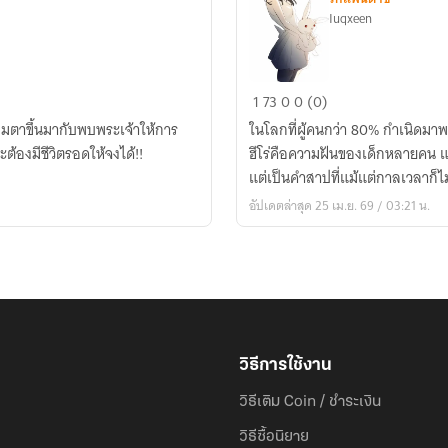
Iuqxeen
Fic
1
73
0
0 (0)
My
ลืมตาขึ้นมากับพบพระเจ้าให้การ
ในโลกที่ผู้คนกว่า 80% กำเนิดมาพ
Hero
ต้องมีชีวิตรอดให้จงได้!!
ฮีโร่คือความฝันของเด็กหลายคน แต่บางครั้ง... พลังบางอย่างอาจไม่ใช่พรสวรรค์ หาก
Academia
แต่เป็นคำสาปที่แม้แต่กาลเวลาก็
x
อัปเดตล่าสุด 25 เม.ย. 69 / 03:21 น.
Yuki
วิธีการใช้งาน
วิธีเติม Coin / ชำระเงิน
วิธีซื้อนิยาย