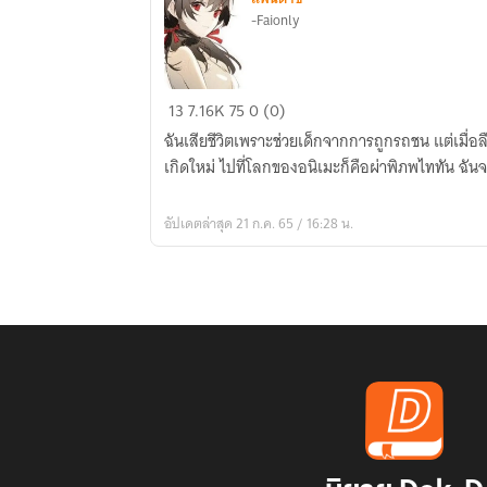
-Faionly
Fic
13
7.16K
75
0 (0)
Attack
ฉันเสียชีวิตเพราะช่วยเด็กจากการถูกรถชน แต่เมื่อ
on
เกิดใหม่ ไปที่โลกของอนิเมะก็คือผ่าพิภพไททัน ฉันจะ
Titan
New
อัปเดตล่าสุด 21 ก.ค. 65 / 16:28 น.
born