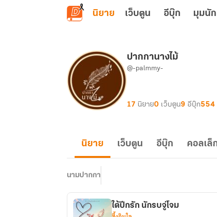
ข้ามไปยังเนื้อหาหลัก
นิยาย
เว็บตูน
อีบุ๊ก
มุมนัก
ปากกานางไม้
@-palmmy-
17
นิยาย
0
เว็บตูน
9
อีบุ๊ก
554
นิยาย
เว็บตูน
อีบุ๊ก
คอลเล็ก
นามปากกา
ใต้ปีกรัก นักรบจู่โจม
ซึ้งกินใจ