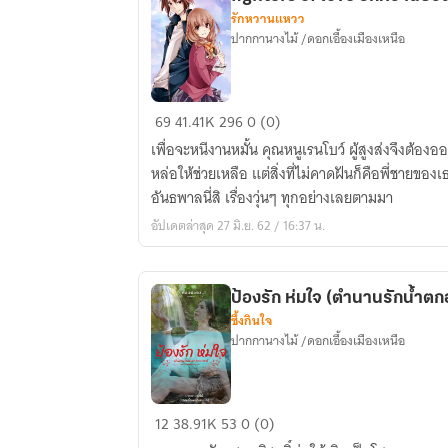
รักหวานแหวว
ปากกานางไม้ /ดอกเอื้องเมืองเหนือ
fighters
69
41.41K
296
0 (0)
of
เพื่อจะหนีงานหมั้น คุณหนูเรนโบว์ ผู้สูงส่งจึงต้อง
love
หล่อให้ช่วยเหลือ แต่สิ่งที่ไม่คาดฝันก็คือพี่ชายของ
รัก
อันธพาลนี่สิ เรื่องวุ่นๆ ทุกอย่างเลยตามมา
หวาน
อัปเดตล่าสุด 27 มิ.ย. 62 / 16:37 น.
ป่วน
ก๊
วน
ป้องรัก ห่มใจ (ตำนานรักน้ำต
นัก
ซึ้งกินใจ
สู้
ปากกานางไม้ /ดอกเอื้องเมืองเหนือ
ป้อง
12
38.91K
53
0 (0)
รัก