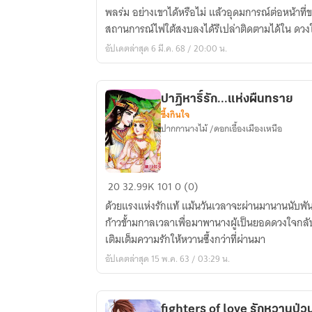
ยอด
พลร่ม อย่างเขาได้หรือไม่ แล้วอุดมการณ์ต่อหน้าท
นักรบ
สถานการณ์ไฟใต้สงบลงได้รึเปล่าติดตามได้ใน ดวง
อัปเดตล่าสุด 6 มี.ค. 68 / 20:00 น.
ปาฏิหาริ์รัก...แห่งผืนทราย
ซึ้งกินใจ
ปากกานางไม้ /ดอกเอื้องเมืองเหนือ
ปาฏิ
20
32.99K
101
0 (0)
หา
ด้วยแรงแห่งรักแท้ แม้นวันเวลาจะผ่านมานานนับพันป
ริ์
ก้าวข้้ามกาลเวลาเพื่อมาพานางผู้เป็นยอดดวงใจกล
รัก...แห่ง
เติมเต็มความรักให้หวานซึ้งกว่าที่ผ่านมา
ผืน
อัปเดตล่าสุด 15 พ.ค. 63 / 03:29 น.
ทราย
fighters of love รักห