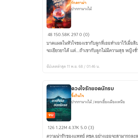
รักดราม่า
ปากกานางไม้
Burning
48
150.58K
297
0 (0)
Heart
บาดแผลในหัวใจของเขากับลูกที่เธอทำเอาไว้เมื่อสิบกว
:
จะเยียวยาได้ แต่...ถ้าเขากับลูกไม่มีความสุข หญิงชั่
ใต้
เปลว
อัปเดตล่าสุด 11 พ.ย. 68 / 01:46 น.
ไฟ
หัวใจ
รัก
ดวงใจรักยอดนักรบ
ซึ้งกินใจ
ปากกานางไม้ /ดอกเอื้องเมืองเหนือ
จบ
ดวงใจ
126
1.22M
4.37K
5.0 (3)
รัก
ความน่ารักของแพทย์ ตชด.อย่างเธอจะสามารถละล