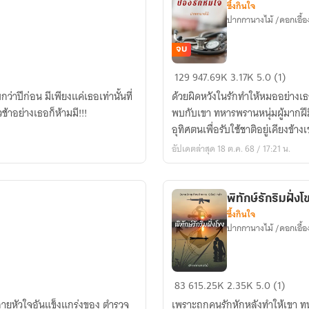
ซึ้งกินใจ
ปากกานางไม้ /ดอกเอื้อ
จบ
ป้อง
129
947.69K
3.17K
5.0 (1)
รัก
่าปีก่อน มีเพียงแค่เธอเท่านั้นที่
ด้วยผิดหวังในรักทำให้หมออย่างเธ
ห่ม
วช้าอย่างเธอก็ห้ามมี!!!
พบกับเขา ทหารพรานหนุ่มผู้มากฝีม
ใจ
อุทิศตนเพื่อรับใช้ชาติอยู่เคียงข้าง
อัปเดตล่าสุด 18 ต.ค. 68 / 17:21 น.
พิทักษ์รักริมฝั่งโ
ซึ้งกินใจ
ปากกานางไม้ /ดอกเอื้อ
พิทักษ์
83
615.25K
2.35K
5.0 (1)
รัก
ายหัวใจอันแข็งแกร่งของ ตำรวจ
เพราะถูกคนรักหักหลังทำให้เขา ทห