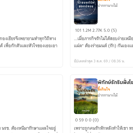
ปากกานางไม้
ร่าย
101
1.2M
2.77K
5.0 (5)
มนต์
ผู้กองเธียรจึงพยายามทำทุกวิถีทาง
...เมื่อภารกิจรักไม่ได้สยบง่ายเห
รัก
ำได้ เพื่อกักตัวและหัวใจของเธอเอา
แฝด" ต้องร่ายมนต์ (รัก) กันเองแล้
ยอด
นักรบ
อัปเดตล่าสุด 3 ส.ค. 69 / 08:36 น.
พิทักษ์รักริมฝั่งโ
ซึ้งกินใจ
ปากกานางไม้
พิทักษ์
0
59
0
0 (0)
รัก
ย นรข. ต้องหนีมารักษาแผลใจอยู่
เพราะถูกคนรักหักหลังทำให้เขา ทห
ริม