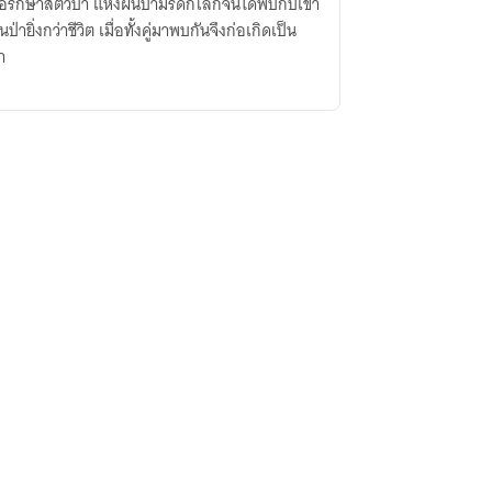
มอรักษาสัตว์ป่า แห่งผืนป่ามรดกโลกจนได้พบกับเขา
นป่ายิ่งกว่าชีวิต เมื่อทั้งคู่มาพบกันจึงก่อเกิดเป็น
า