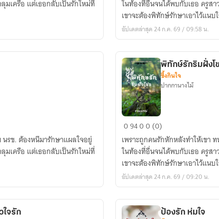
คลุมเครือ แต่เธอกลับเป็นรักใหม่ที่
ในท้องที่อื่นจนได้พบกับเธอ ครูสาวผ
ฝั่ง
เขาจะต้องพิทักษ์รักษาเอาไว้แนบใจ
โขง
อัปเดตล่าสุด 24 ก.ค. 69 / 09:58 น.
เล่ม
4
พิทักษ์รักริมฝั่งโ
ซึ้งกินใจ
ปากกานางไม้
พิทักษ์
0
94
0
0 (0)
รัก
ย นรข. ต้องหนีมารักษาแผลใจอยู่
เพราะถูกคนรักหักหลังทำให้เขา ทห
ริม
คลุมเครือ แต่เธอกลับเป็นรักใหม่ที่
ในท้องที่อื่นจนได้พบกับเธอ ครูสาวผ
ฝั่ง
เขาจะต้องพิทักษ์รักษาเอาไว้แนบใจ
โขง
อัปเดตล่าสุด 24 ก.ค. 69 / 09:20 น.
เล่ม
1
วใจรัก
ป้องรัก ห่มใจ