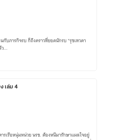
มือนกับภารกิจรบ ก็ถึงคราวที่ยอดนักรบ "รุขเทวดา
ว...
ขง เล่ม 4
ารเรือหนุ่มหน่วย นรข. ต้องหนีมารักษาแผลใจอยู่