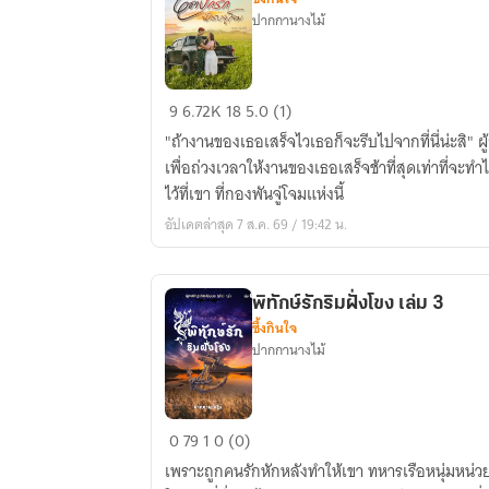
ปากกานางไม้
ใต้
9
6.72K
18
5.0 (1)
ปีก
"ถ้างานของเธอเสร็จไวเธอก็จะรีบไปจากที่นี่น่ะสิ" 
รัก
เพื่อถ่วงเวลาให้งานของเธอเสร็จช้าที่สุดเท่าที่จะท
นักรบ
ไว้ที่เขา ที่กองพันจู่โจมแห่งนี้
จู่โจม
อัปเดตล่าสุด 7 ส.ค. 69 / 19:42 น.
พิทักษ์รักริมฝั่งโขง เล่ม 3
ซึ้งกินใจ
ปากกานางไม้
พิทักษ์
0
79
1
0 (0)
รัก
เพราะถูกคนรักหักหลังทำให้เขา ทหารเรือหนุ่มหน่ว
ริม