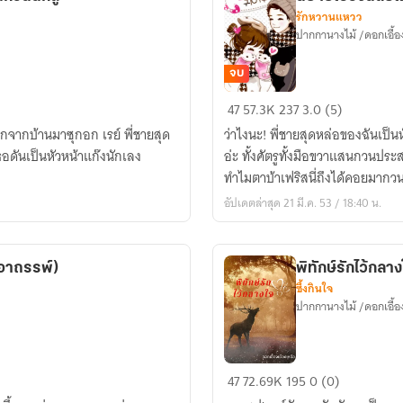
รักหวานแหวว
ปากกานางไม้ /ดอกเอื้อ
จบ
นิยาย
47
57.3K
237
3.0 (5)
เรื่อง
ออกจากบ้านมาซุกอก เรย์ พี่ชายสุด
ว่าไงนะ! พี่ชายสุดหล่อของฉันเป็น
นี้
เธอดันเป็นหัวหน้าแก๊งนักเลง
อ่ะ ทั้งศัตรูทั้งมือขวาแสนกวนประ
ลบ
ทำไมตาบ้าเฟริสนี่ถึงได้คอยมากวน
และ
อัปเดตล่าสุด 21 มี.ค. 53 / 18:40 น.
ซ่อน
ตอน
ไว้
กอาถรรพ์)
พิทักษ์รักไว้กลา
นะคะ
ซึ้งกินใจ
ปากกานางไม้ /ดอกเอื้อ
พิทักษ์
47
72.69K
195
0 (0)
รัก