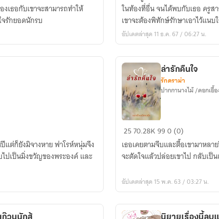
ริม
ี่ของเธอกับเขาจะสามารถทำให้
ในท้องที่อื่น จนได้พบกับเธอ ครูสาว
ฝั่ง
ใจรักยอดนักรบ
เขาจะต้องพิทักษ์รักษาเอาไว้แนบใจ
โขง
อัปเดตล่าสุด 11 ธ.ค. 67 / 06:27 น.
ล่ารักคืนใจ
รักดราม่า
ปากกานางไม้ /ดอกเอื้อ
ล่า
25
70.28K
99
0 (0)
รัก
ีแต่ก็ยังมิจางหาย ฟาโรห์หนุ่มจึง
เธอเคยตามจีบและตื้อเขามาหลายปี 
คืน
ับไปเป็นมิ่งขวัญของพระองค์ และ
จะตัดใจแล้วปล่อยเขาไป กลับเป็นเข
ใจ
อัปเดตล่าสุด 15 พ.ค. 63 / 03:27 น.
วานป่วนก๊วนนักสู้
นิยายเรื่องนี้ล