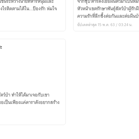
มขึ้นระหว่างนายทหารหนุ่มและ
จากซุป'ตาร์ดังเธอผันตัวมาเป็นห
ไว้
งไรติดตามได้ใน...ป้องรัก ห่มใจ
หัวหน้าเขตรักษาพันธุ์สัตว์ป่าผู้รักผื
กลาง
ความรักที่ลึกซึ้งต่อกันและต่อผืนป่
ใจ
อัปเดตล่าสุด 15 พ.ค. 63 / 03:24 น.
(ฉบับ
ปรับปรุง)
ะ
ตว์ป่า ทำให้ได้มาเจอกับเขา
องเธอเป็นเพียงแค่ดาราดังอยากสร้าง