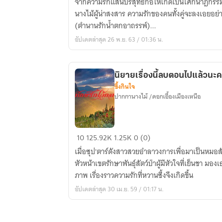
จากความรักแสนบริสุทธิ์ก่อให้เกิดเป็นโศกนาฏกรร
ห่ม
นางไม้ผู้น่าสงสาร ความรักของคนทั้งคู่จะลงเอยอย่า
ใจ
(ตำนานรักน้ำตกอาถรรพ์)...
(ตำนาน
อัปเดตล่าสุด 26 พ.ย. 63 / 01:36 น.
รัก
น้ำตก
อาถรรพ์)
นิยายเรื่องนี้ลบตอนไปแล้วนะค
ซึ้งกินใจ
ปากกานางไม้ /ดอกเอื้องเมืองเหนือ
นิยาย
10
125.92K
1.25K
0 (0)
เรื่อง
เมื่อซุป'ตาร์ดังสาวสวยอำลาวงการเพื่อมาเป็นหมอสั
นี้
หัวหน้าเขตรักษาพันธ์ุสัตว์ป่าผู้มีหัวใจที่เย็นชา ม
ลบ
ภาพ เรื่องราวความรักที่หวานซึ้งจึงเกิดขึ้น
ตอน
อัปเดตล่าสุด 30 เม.ย. 59 / 01:17 น.
ไป
แล้ว
นะคะ