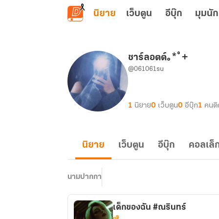
ข้ามไปยังเนื้อหาหลัก
นิยาย
เว็บตูน
อีบุ๊ก
มุมนัก
ชาร์ลอตต์｡⁠*ﾟ⁠+
@061061su
1
นิยาย
0
เว็บตูน
0
อีบุ๊ก
1
คนต
นิยาย
เว็บตูน
อีบุ๊ก
คอลเล็ก
นามปากกา
เด็กของฉัน #ณรินทร์
ยูริ