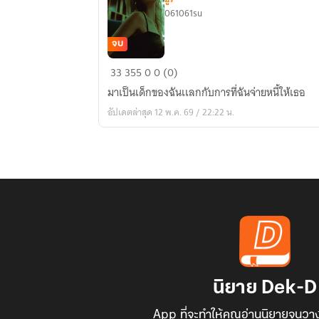
061061su
จบ
เด็ก
33
355
0
0 (0)
ของ
มาเป็นเด็กของฉันเเลกกับการที่ฉันจ่ายหนี้ให้เธอ
ฉัน
อัปเดตล่าสุด 12 พ.ค. 69 / 22:22 น.
#ณ
ริ
นทร์
นิยาย Dek-D
App ที่จะทำให้คุณอ่านนิยายจนวาง