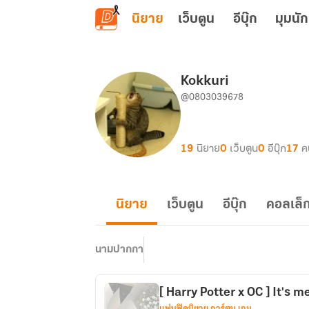
ข้ามไปยังเนื้อหาหลัก
นิยาย
เว็บตูน
อีบุ๊ก
มุมนัก
Kokkuri
@0803039678
19
นิยาย
0
เว็บตูน
0
อีบุ๊ก
17
ค
นิยาย
เว็บตูน
อีบุ๊ก
คอลเล็ก
นามปากกา
[ Harry Potter x OC ] It's m
แฟนฟิคนิยาย การ์ตูน เกม