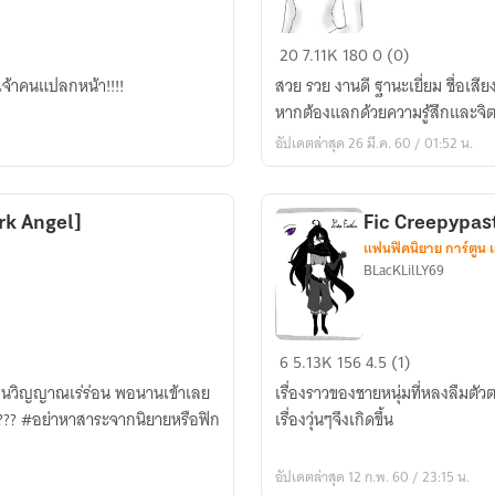
[Touken
20
7.11K
180
0 (0)
Ranbu]
เจ้าคนแปลกหน้า!!!!
สวย รวย งานดี ฐานะเยี่ยม ชื่อเส
ข้าม
หากต้องแลกด้วยความรู้สึกและจิต
มิติ
อัปเดตล่าสุด 26 มี.ค. 60 / 01:52 น.
:
ชีวิต
ใหม่
rk Angel]
Fic Creepypast
กับ
แฟนฟิคนิยาย การ์ตูน 
เหล่า
BLacKLilLY69
หนุ่ม
ดาบ
Fic
6
5.13K
156
4.5 (1)
Creepypasta[ออริ]
เป็นวิญญาณเร่ร่อน พอนานเข้าเลย
เรื่องราวของชายหนุ่มที่หลงลืมตั
รัก
ือฟิก
เรื่องวุ่นๆจึงเกิดขึ้น
ร้าย
ของ
อัปเดตล่าสุด 12 ก.พ. 60 / 23:15 น.
นาย