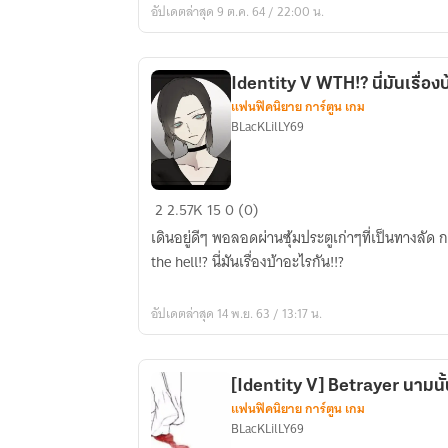
อัปเดตล่าสุด 9 ต.ค. 64 / 22:00 น.
ได้
โปรด
ปล่อย
Identity V WTH!? นี่
ให้
แฟนฟิคนิยาย การ์ตูน เกม
ผม
BLacKLilLY69
เป็นสุข
เป็นสุข
เถิด
Identity
2
2.57K
15
0 (0)
V
เดินอยู่ดีๆ พอลอดผ่านซุ้มประตูเก่าๆที่เป็นทางลัด ก
WTH!?
the hell!? นี่มันเรื่องบ้าอะไรกัน!!?
นี่
มัน
อัปเดตล่าสุด 14 พ.ย. 63 / 13:17 น.
เรื่อง
บ้า
อะไร
[Identity V] Betrayer นามนั้
กัน!?
แฟนฟิคนิยาย การ์ตูน เกม
BLacKLilLY69