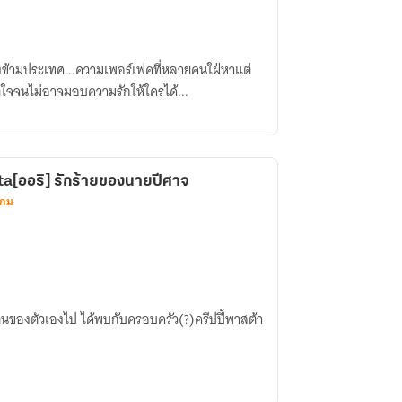
ียงข้ามประเทศ...ความเพอร์เฟคที่หลายคนใฝ่หาแต่
ใจจนไม่อาจมอบความรักให้ใครได้...
a[ออริ] รักร้ายของนายปีศาจ
เกม
วตนของตัวเองไป ได้พบกับครอบครัว(?)ครีปปี้พาสต้า