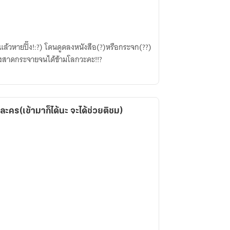
บแล้วหายปิ๊ง!:?) โดนดูดลงหนังสือ(?)หรือกระจก(??)
งสาดกระจายจนได้ข้ามโลกวะคะ!!?
ละคร(เข้ามาก็ได้นะ จะได้ช่วยติชม)