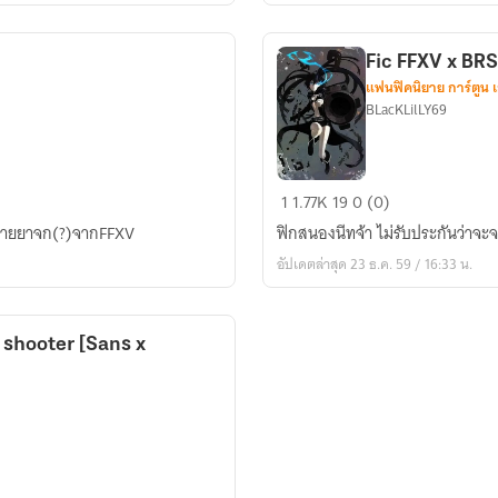
ปีศาจ
Fic FFXV x BRS
แฟนฟิคนิยาย การ์ตูน 
BLacKLilLY69
Fic
1
1.77K
19
0 (0)
FFXV
าชายยาจก(?)จากFFXV
ฟิกสนองนีทจ้า ไม่รับประกันว่าจ
x
อัปเดตล่าสุด 23 ธ.ค. 59 / 16:33 น.
BRS
 shooter [Sans x