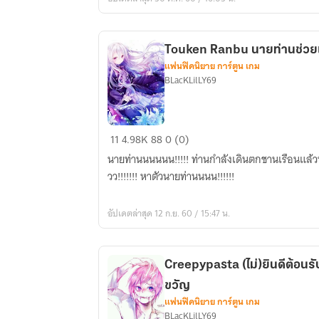
Touken Ranbu นายท่านช่วยเ
แฟนฟิคนิยาย การ์ตูน เกม
BLacKLilLY69
Touken
11
4.98K
88
0 (0)
Ranbu
นายท่านนนนนน!!!!! ท่านกำลังเดินตกชานเรือนแล้วนะขอรับ!!!!!!! 
นาย
วว!!!!!!! หาตัวนายท่านนนน!!!!!!
ท่าน
ช่วย
อัปเดตล่าสุด 12 ก.ย. 60 / 15:47 น.
เลิก
เมา
อากาศ
Creepypasta (ไม่)ยินดีต้อนรั
ที
ขวัญ
ขอรับ!!
แฟนฟิคนิยาย การ์ตูน เกม
BLacKLilLY69