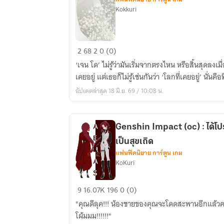
Kokkuri
[
2
68
2
0 (0)
Harry
‘เจน โด’ ไม่รู้ว่ามันเริ่มจากตรงไหน หรือสิ้นสุดลงเมื่อไ
Potter
เคยอยู่ แต่เธอก็ไม่รู้เช่นกันว่า ‘โลกที่เคยอยู่’ นั่นคือ
x
อัปเดตล่าสุด 18 มิ.ย. 69 / 10:08 น.
OC
]
It's
Genshin Impact (oc) : ได้โป
me...
เป็นสุขเถิด
‘Jane
แฟนฟิคนิยาย การ์ตูน เกม
Doe’
KoKuri
Genshin
9
16.07K
196
0 (0)
Impact
"คุณดีลุค!!! น้องชายของคุณจะโดดสะพานอีกแล้วครับ!
(oc)
โผ้มมม!!!!!!"
: