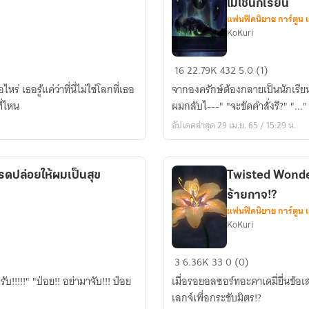
ไม่ใช่นักเรียน
แฟนฟิคนิยาย การ์ตูน 
KoKuri
Twisted
16
22.79K
432
5.0 (1)
Wonderland
หร่ เธอรู้แค่ว่าที่นี่ไม่ใช่โลกที่เธอ
จากองครักษ์ต้องกลายเป็นนักเรียนจากคำปร
(??
ที่ไหน
ผมกลับไ---" "จะขัดคำสั่งรึ?" "..."
x
อัปเดตล่าสุด 29 เม.ย. 65 / 15:29 น.
OC)
เป็น
องครักษ์
รดปล่อยให้ผมเป็นสุข
Twisted Wonder
ครับ
ร้ายกาจ!?
ไม่ใช่
แฟนฟิคนิยาย การ์ตูน 
นักเรียน
KoKuri
Twisted
3
6.36K
33
0 (0)
Wonderland
!!!!" "ป่อย!! อย่ามาจับ!!! ป่อย
เมื่อรอยอลซอร์ทอะคาเดมี่ยื่นข้
(??
เลกจ์เพื่อกระชับมิตร!?
x