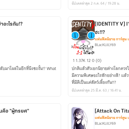
อัปเดตล่าสุด 2 ก.ค. 64 / 19:28 น.
OC)
เจ้า
พวก
มันเรื่องบ้าอะไรกัน!?
[IDENTITY V] I'
เด็ก
ฮะ!!?
ร้ายกาจ!?
แฟนฟิคนิยาย การ์ตูน 
BLacKLilLY69
[IDENTITY
1
1.37K
12
0 (0)
V]
ลับมาโผล่ในอีกที่นึงซะงั้น!? What
ปกติแล้วตัวเอกนิยายต่างโลกควรไ
I'm
มีความพิเศษอะไรสักอย่างสิ? แล้
a
ที่มีดีเป็นแค่สัตว์เลี้ยงกัน!!?
CAT!!
อัปเดตล่าสุด 25 มี.ค. 63 / 16:41 น.
แมว
อ้วน
แล้ว
นคือ "ผู้ทรยศ"
[Attack On Tita
ไง!?
แฟนฟิคนิยาย การ์ตูน 
1-
BLacKLilLY69
1ได้