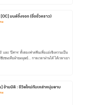
C] มนต์จิ้งจอก (ชื่อชั่วคราว)
เกม
์' และ 'ปีศาจ' ทั้งสองฟาดฟันเพื่อแย่งชิงความเป็น
ได้ชัยชนะคือฝ่ายมนุษย์... กาลเวลาผ่านได้ ได้เวลาเอา
้ามมิติ : ชีวิตใหม่กับเหล่าหนุ่มดาบ
เกม