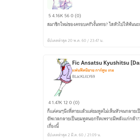
Creepypasta
5
4.16K
56
0 (0)
(ไม่)ยินดี
สมาชิกใหม่ของครอบครัวงั้นหรอ? ไสหัวไปให้พ้นนะ
ต้อนรับ
สมาชิก
อัปเดตล่าสุด 20 พ.ค. 60 / 23:47 น.
ใหม่
สู่
บ้าน
Fic Ansatsu Kyushitsu [Da
สยอง
แฟนฟิคนิยาย การ์ตูน เกม
ขวัญ
BLacKLilLY69
Fic
4
1.47K
12
0 (0)
Ansatsu
ก็แค่คนๆนึงที่ตายแล้วแต่ยมทูตไม่เห็นหัวจนกลาย
Kyushitsu
อัพเวลกลายเป็นยมทูตนอกรีตเพราะมีพลังแก่กล้า???? #อย่าหาสาระจากนิยายหร
[Dark
เรื่องนี้
Angel]
อัปเดตล่าสุด 2 มี.ค. 60 / 21:09 น.