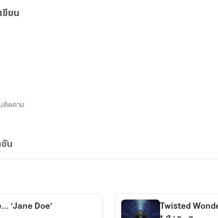
เขียน
นติดตาม
ชัน
e... ‘Jane Doe’
Twisted Wonder