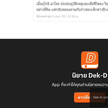
Undertale
เมื่อคุโรอิ มาโตะ ประสบอุบัติเหตุและเสียชีวิตล
x
อย่างที่คิด แต่กลับหลอมรวมกับร่างของเด็กสาวอีก
Black
อัปเดตล่าสุด 5 เม.ย. 59 / 22:28 น.
rock
shooter
[Sans
x
Black
rock]
นิยาย Dek-D
App ที่จะทำให้คุณอ่านนิยายจนวาง
Dek-D.com ใช
ดาวน์โหลดแอป