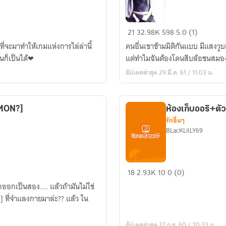
นะฮะ!!?
[Attack
21
32.98K
598
5.0 (1)
On
คนอื่นเขาข้ามมิติกันแบบ มีแสงวู
Titan]
บางคนก็เป็นได้❤
แต่ทำไมฉันต้องโดนสิบล้อชนสมอ
ต่าง
อัปเดตล่าสุด 29 มี.ค. 61 / 11:03 น.
โลก?
เอา
จริง
MON?]
ห้องเก็บออริ+ตัว
ดิ??
รักอื่นๆ
BLacKLilLY69
ห้อง
18
2.93K
10
0 (0)
เก็บ
... แล้วถ้ามันไม่ใช่
ออริ+ตัว
ละคร(เข้า
มา
อัปเดตล่าสุด 27 ก.ย. 60 / 20:33 น.