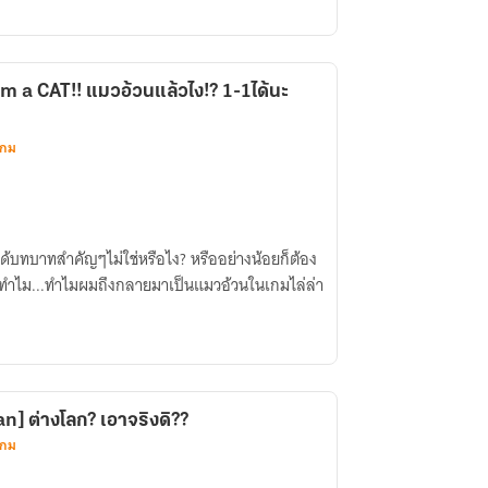
m a CAT!! แมวอ้วนแล้วไง!? 1-1ได้นะ
เกม
ด้บทบาทสำคัญๆไม่ใช่หรือไง? หรืออย่างน้อยก็ต้อง
วทำไม...ทำไมผมถึงกลายมาเป็นแมวอ้วนในเกมไล่ล่า
n] ต่างโลก? เอาจริงดิ??
เกม