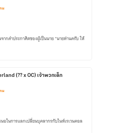
เกม
ะกาศิตของผู้เป็นนาย "นายท่านครับ ให้
land (?? x OC) เจ้าพวกเด็ก
เกม
อเสนอในการแลกเปลี่ยนบุคลากรกับไนท์เรเวนคอล