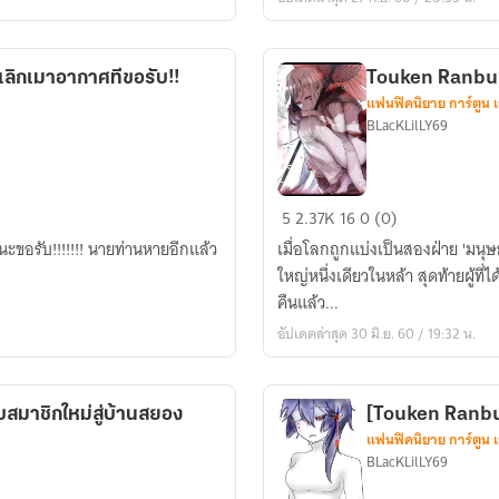
ก็ได้
นะ
จะ
ลิกเมาอากาศทีขอรับ!!
Touken Ranbu [O
ได้
แฟนฟิคนิยาย การ์ตูน 
ช่วย
BLacKLilLY69
ติชม)
Touken
5
2.37K
16
0 (0)
Ranbu
นายท่านหายอีกแล้ว
เมื่อโลกถูกแบ่งเป็นสองฝ่าย 'มนุษย
[OC]
ใหญ่หนึ่งเดียวในหล้า สุดท้ายผู้ที่
มนต์
คืนแล้ว...
จิ้งจอก
อัปเดตล่าสุด 30 มิ.ย. 60 / 19:32 น.
(ชื่อ
ชั่วคราว)
บสมาชิกใหม่สู่บ้านสยอง
[Touken Ranbu] ข
แฟนฟิคนิยาย การ์ตูน 
BLacKLilLY69