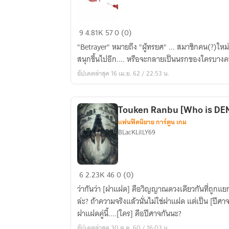
[Identity
9
4.81K
57
0 (0)
V]
"Betrayer" หมายถึง "ผู้ทรยศ" ... สมาชิกคน(?)ใหม่ที่จะมาทำให้เกมแห่งการไล่ล่านี้
Betrayer
สนุกขึ้นไปอีก.... หรือจะกลายเป็นนรกของใคร
นาม
อัปเดตล่าสุด 16 เม.ย. 62 / 22:53 น.
นั้น
คือ
"ผู้
Touken Ranbu [Who is DE
ทรยศ"
แฟนฟิคนิยาย การ์ตูน เกม
BLacKLilLY69
Touken
6
2.23K
46
0 (0)
Ranbu
ว่ากันว่า [ฝาแฝด] คือวิญญาณดวงเดียวกันที่ถูกแยกออกเป็นสอง.
[Who
ล่ะ? ถ้าความจริงแล้วนั่นไม่ใช่ฝาแฝด แต่เป็น [ปีศาจ] ที่จำแลงกายมาล่ะ?? แล้ว ใน
is
ฝาแฝดคู่นี้....[ใคร] คือปีศาจกันนะ?
DEMON?]
อัปเดตล่าสุด 30 ต.ค. 60 / 16:03 น.