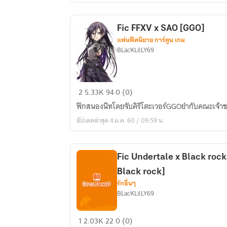
Fic FFXV x SAO [GGO]
แฟนฟิคนิยาย การ์ตูน เกม
BLacKLilLY69
Fic
2
5.33K
94
0 (0)
FFXV
ฟิกสนองนีทโดยจับคิริโตะเวอร์GGOยํากับคณะเจ้
x
อัปเดตล่าสุด 4 ม.ค. 60 / 09:59 น.
SAO
[GGO]
Fic Undertale x Black rock
Black rock]
รักอื่นๆ
BLacKLilLY69
Fic
1
2.03K
22
0 (0)