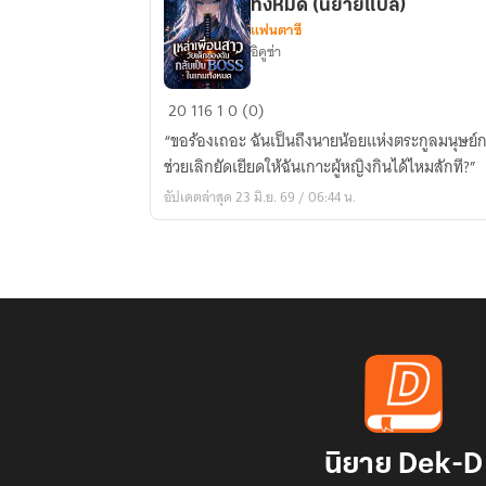
ทั้งหมด (นิยายแปล)
แฟนตาซี
อิคูซ่า
เหล่า
20
116
1
0 (0)
เพื่อน
“ขอร้องเถอะ ฉันเป็นถึงนายน้อยแห่งตระกูลมนุษย์
สาว
ช่วยเลิกยัดเยียดให้ฉันเกาะผู้หญิงกินได้ไหมสักที?”
วัย
อัปเดตล่าสุด 23 มิ.ย. 69 / 06:44 น.
เด็ก
ของ
ฉัน
กลับ
เป็นBOSSใน
เกม
ทั้งหมด
(นิยาย
แปล)
นิยาย Dek-D