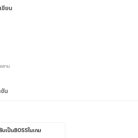
เขียน
ิดตาม
ชัน
กลับเป็นBOSSในเกม