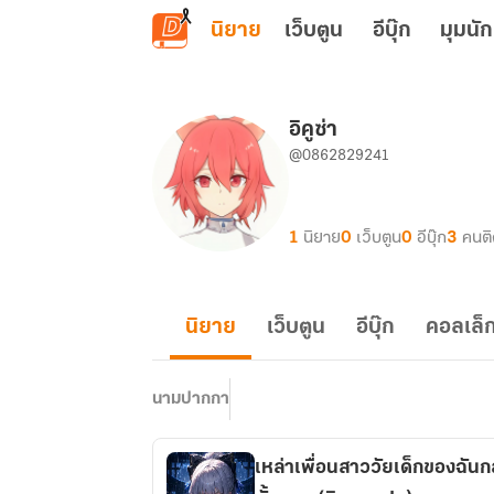
ข้ามไปยังเนื้อหาหลัก
นิยาย
เว็บตูน
อีบุ๊ก
มุมนัก
อิคูซ่า
@0862829241
1
นิยาย
0
เว็บตูน
0
อีบุ๊ก
3
คนต
นิยาย
เว็บตูน
อีบุ๊ก
คอลเล็ก
นามปากกา
เหล่าเพื่อนสาววัยเด็กของฉัน