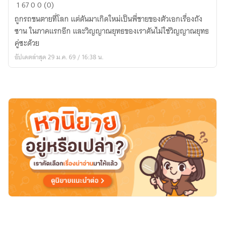
ชื่อ
1
67
0
0 (0)
ของ
ถูกรถชนตายที่โลก แต่ดันมาเกิดใหม่เป็นพี่ชายของตัวเอกเรื่องถัง
ข้า
ซาน ในภาคแรกอีก และวิญญาณยุทธของเราดันไม่ใช่วิญญาณยุทธ
คือ
คู่ซะด้วย
ถัง
อัปเดตล่าสุด 29 ม.ค. 69 / 16:38 น.
หลาน
และ
เป็น
พี่
ชาย
แท้ๆ
ของ
ถัง
ซาน
ด้วย