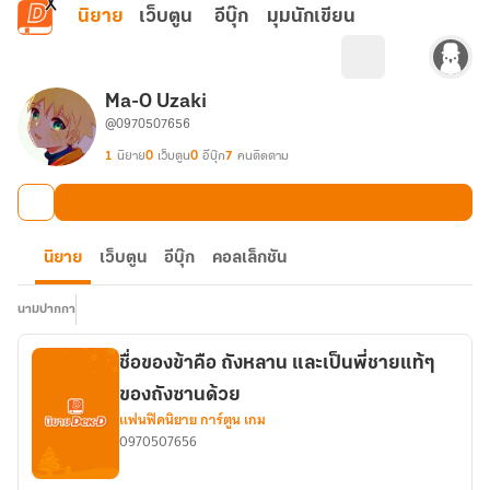
ข้ามไปยังเนื้อหาหลัก
นิยาย
เว็บตูน
อีบุ๊ก
มุมนักเขียน
Ma-O Uzaki
@0970507656
1
นิยาย
0
เว็บตูน
0
อีบุ๊ก
7
คนติดตาม
นิยาย
เว็บตูน
อีบุ๊ก
คอลเล็กชัน
นามปากกา
ชื่อของข้าคือ ถังหลาน และเป็นพี่ชายแท้ๆ
ของถังซานด้วย
แฟนฟิคนิยาย การ์ตูน เกม
0970507656