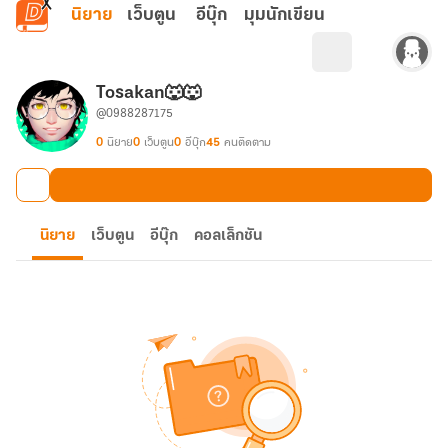
ข้ามไปยังเนื้อหาหลัก
นิยาย
เว็บตูน
อีบุ๊ก
มุมนักเขียน
Tosakan🐺🐺
@0988287175
0
นิยาย
0
เว็บตูน
0
อีบุ๊ก
45
คนติดตาม
นิยาย
เว็บตูน
อีบุ๊ก
คอลเล็กชัน