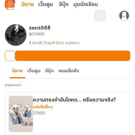
ข้ามไปยังเนื้อหาหลัก
นิยาย
เว็บตูน
อีบุ๊ก
มุมนักเขียน
sans568
@2756SS
2
นิยาย
0
เว็บตูน
0
อีบุ๊ก
1
คนติดตาม
นิยาย
เว็บตูน
อีบุ๊ก
คอลเล็กชัน
นามปากกา
ความทรงจำอันโกหก... หรือความจริง?
แฟนฟิคอื่นๆ
2756SS