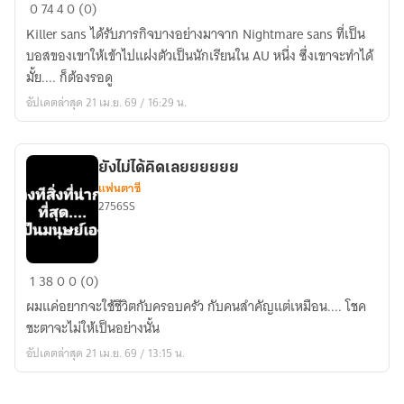
ความ
0
74
4
0 (0)
ทรง
Killer sans ได้รับภารกิจบางอย่างมาจาก Nightmare sans ที่เป็น
จำ
บอสของเขาให้เข้าไปแฝงตัวเป็นนักเรียนใน AU หนึ่ง ซึ่งเขาจะทำได้
อัน
มั้ย.... ก็ต้องรอดู
โกหก...
อัปเดตล่าสุด 21 เม.ย. 69 / 16:29 น.
หรือ
ความ
จริง?
ยังไม่ได้คิดเลยยยยยย
แฟนตาซี
2756SS
ยัง
1
38
0
0 (0)
ไม่
ผมแค่อยากจะใช้ชีวิตกับครอบครัว กับคนสำคัญแต่เหมือน.... โชค
ได้
ชะตาจะไม่ให้เป็นอย่างนั้น
คิด
อัปเดตล่าสุด 21 เม.ย. 69 / 13:15 น.
เลย
ยยยยย