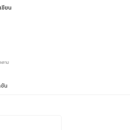
เขียน
ิดตาม
ชัน