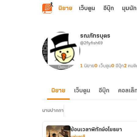
ข้ามไปยังเนื้อหาหลัก
นิยาย
เว็บตูน
อีบุ๊ก
มุมนัก
รณภัทรบุตร
@2flyfish69
1
นิยาย
0
เว็บตูน
0
อีบุ๊ก
2
คนต
นิยาย
เว็บตูน
อีบุ๊ก
คอลเล็ก
นามปากกา
ย้อนเวลาพิทักษ์อโยธยา
แฟนตาซี