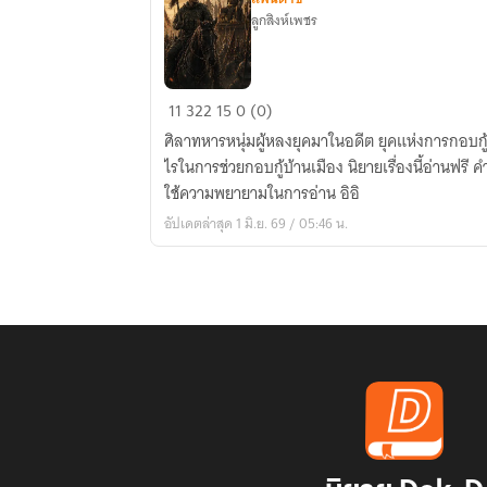
ลูกสิงห์เพชร
ย้อน
11
322
15
0 (0)
เวลา
ศิลาทหารหนุ่มผู้หลงยุคมาในอดีต ยุคแห่งการกอบกู้เอกราช เขาจะใช้ความรู
พิทักษ์
ไรในการช่วยกอบกู้บ้านเมือง นิยายเรื่องนี้อ่านฟรี คำเตือนแต่ละตอนยาวมากมากโปรด
อ
ใช้ความพยายามในการอ่าน อิอิ
โยธ
อัปเดตล่าสุด 1 มิ.ย. 69 / 05:46 น.
ยา