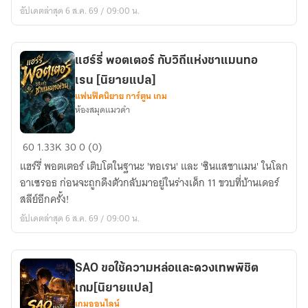
สมอง
อัปเดตล่าสุด 6 ส.ค. 69 / 09:00 น.
กับ
ระบบ
บาสเกตบอล
แฮร์รี่ พอตเตอร์ กับวิถีแห่งชาแมนทอ
สุด
เรน [นิยายแปล]
เกรียน
แฟนฟิคนิยาย การ์ตูน เกม
ห้องสมุดแมวดำ
แฮร์
60
1.33K
30
0 (0)
รี่
แฮร์รี่ พอตเตอร์ เติบโตในฐานะ 'ทอเรน' และ 'ซินแสชาแมน' ในโลก
พอต
อาเซรอธ ก่อนจะถูกดึงตัวกลับมาอยู่ในร่างเด็ก 11 ขวบที่บ้านเดอร์
เตอร์
สลีย์อีกครั้ง!
กับ
อัปเดตล่าสุด 6 ส.ค. 69 / 09:00 น.
วิถี
แห่ง
ชา
SAO ขอใช้ความหล่อและดวงเทพพิชิต
แมน
เกม[นิยายแปล]
ทอ
เกมออนไลน์
เรน