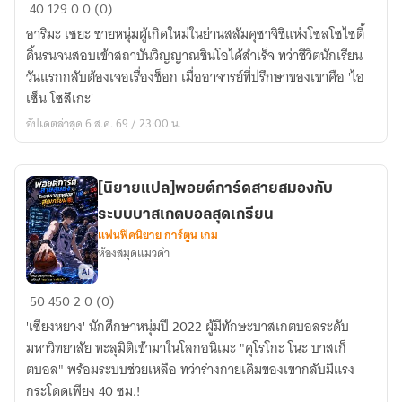
ยมทูต
40
129
0
0 (0)
สาย
อาริมะ เซยะ ชายหนุ่มผู้เกิดใหม่ในย่านสลัมคุซาจิชิแห่งโซลโซไซตี้
ปะทะ
ดิ้นรนจนสอบเข้าสถาบันวิญญาณชินโอได้สำเร็จ ทว่าชีวิตนักเรียน
แค่
วันแรกกลับต้องเจอเรื่องช็อก เมื่ออาจารย์ที่ปรึกษาของเขาคือ 'ไอ
โด
เซ็น โซสึเกะ'
นอัดส
อัปเดตล่าสุด 6 ส.ค. 69 / 23:00 น.
เต
ตัส
ก็
[นิยายแปล]พอยต์การ์ดสายสมองกับ
พุ่ง[นิยาย
ระบบบาสเกตบอลสุดเกรียน
แปล]
แฟนฟิคนิยาย การ์ตูน เกม
ห้องสมุดแมวดำ
[นิยาย
50
450
2
0 (0)
แปล]พอ
'เซียงหยาง' นักศึกษาหนุ่มปี 2022 ผู้มีทักษะบาสเกตบอลระดับ
ยต์
มหาวิทยาลัย ทะลุมิติเข้ามาในโลกอนิเมะ "คุโรโกะ โนะ บาสเก็
การ์ด
ตบอล" พร้อมระบบช่วยเหลือ ทว่าร่างกายเดิมของเขากลับมีแรง
สาย
กระโดดเพียง 40 ซม.!