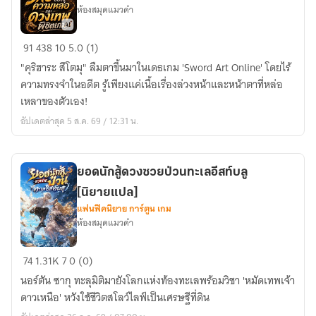
ห้องสมุดแมวดำ
[นิยาย
แปล]
SAO
91
438
10
5.0 (1)
ขอ
"คุริฮาระ สึโตมุ" ลืมตาขึ้นมาในเดธเกม 'Sword Art Online' โดยไร้
ใช้
ความทรงจำในอดีต รู้เพียงแค่เนื้อเรื่องล่วงหน้าและหน้าตาที่หล่อ
ความ
เหลาของตัวเอง!
หล่อ
อัปเดตล่าสุด 5 ส.ค. 69 / 12:31 น.
และ
ดวง
เทพ
ยอดนักสู้ดวงซวยป่วนทะเลอีสท์บลู
พิชิต
[นิยายแปล]
เกม[นิยาย
แฟนฟิคนิยาย การ์ตูน เกม
แปล]
ห้องสมุดแมวดำ
ยอด
74
1.31K
7
0 (0)
นัก
นอร์ตัน ซากุ ทะลุมิติมายังโลกแห่งท้องทะเลพร้อมวิชา 'หมัดเทพเจ้า
สู้
ดาวเหนือ' หวังใช้ชีวิตสโลว์ไลฟ์เป็นเศรษฐีที่ดิน
ดวง