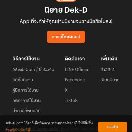
นิยาย Dek-D
App ที่จะทำให้คุณอ่านนิยายจนวางมือถือไม่ลง!
ดาวน์โหลดแอป
วิธีการใช้งาน
ติดต่อเรา
เพิ่มเติม
วิธีเติม Coin / ชำระเงิน
LINE Official
ข่าวสาร
วิธีซื้อนิยาย
Facebook
เขียนนิยาย
คู่มือการใช้งาน
X
กติกาการใช้งาน
Tiktok
คำถามที่พบบ่อย
Dek-D.com ใช้คุกกี้เพื่อพัฒนาประสบการณ์ของ ผู้ใช้ให้ดียิ่งขึ้น
ยอมรับ
เรียนรู้เพิ่มเติมที่นี่
© 2026
Dek-D Interactive Co.,Ltd.
All rights reserved. |
Privacy Policy