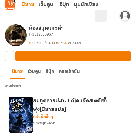
ข้ามไปยังเนื้อหาหลัก
นิยาย
เว็บตูน
อีบุ๊ก
มุมนักเขียน
ห้องสมุดแมวดำ
@3312330967
5
นิยาย
0
เว็บตูน
0
อีบุ๊ก
56
คนติดตาม
นิยาย
เว็บตูน
อีบุ๊ก
คอลเล็กชัน
นามปากกา
ยมทูตสายปะทะ แค่โดนอัดสเตตัสก็
พุ่ง[นิยายแปล]
แฟนฟิคอื่นๆ
ห้องสมุดแมวดำ