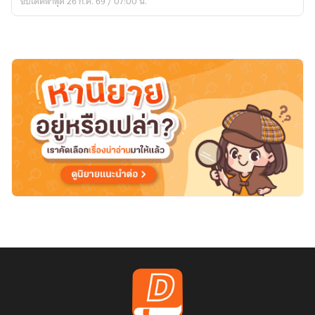
อัปเดตล่าสุด 26 ก.ค. 69 / 07:00 น.
ซวย
ป่วน
ทะ
เลอี
สท์บลู
[นิยาย
แปล]