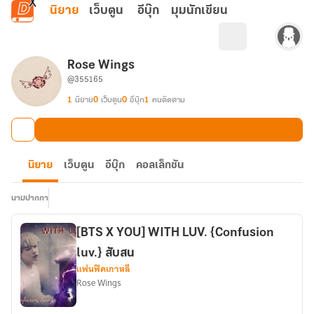
ข้ามไปยังเนื้อหาหลัก
นิยาย
เว็บตูน
อีบุ๊ก
มุมนักเขียน
Rose Wings
@355165
1
นิยาย
0
เว็บตูน
0
อีบุ๊ก
1
คนติดตาม
นิยาย
เว็บตูน
อีบุ๊ก
คอลเล็กชัน
นามปากกา
[BTS X YOU] WITH LUV. {Confusion
luv.} สับสน
แฟนฟิคเกาหลี
Rose Wings