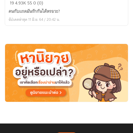
[BTS
19
4.93K
55
0 (0)
X
คนกับแรดมันรักกันได้หรอวะ?
YOU]
อัปเดตล่าสุด 11 มิ.ย. 64 / 20:42 น.
WITH
LUV.
{Confusion
luv.}
สับสน