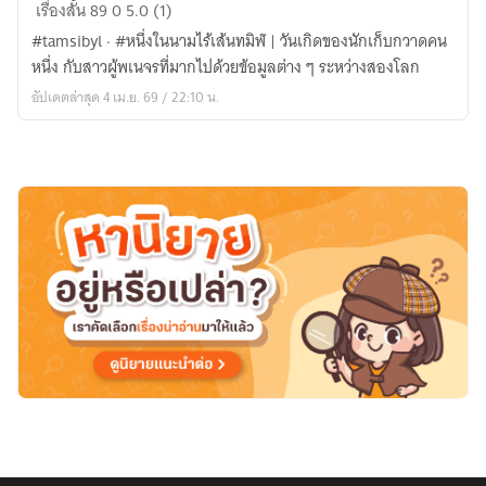
[
เรื่องสั้น
89
0
5.0 (1)
夢
#tamsibyl · #หนึ่งในนามไร้เส้นทมิฬ | วันเกิดของนักเก็บกวาดคน
|
หนึ่ง กับสาวผู้พเนจรที่มากไปด้วยข้อมูลต่าง ๆ ระหว่างสองโลก
OS
อัปเดตล่าสุด 4 เม.ย. 69 / 22:10 น.
-
FANFIC
]
GACHIAKUTA
|
APR
2,
XXXX