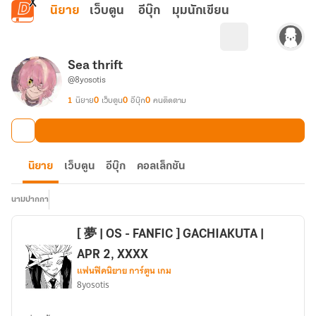
ข้ามไปยังเนื้อหาหลัก
นิยาย
เว็บตูน
อีบุ๊ก
มุมนักเขียน
Sea thrift
@8yosotis
1
นิยาย
0
เว็บตูน
0
อีบุ๊ก
0
คนติดตาม
นิยาย
เว็บตูน
อีบุ๊ก
คอลเล็กชัน
นามปากกา
[ 夢 | OS - FANFIC ] GACHIAKUTA |
APR 2, XXXX
แฟนฟิคนิยาย การ์ตูน เกม
8yosotis