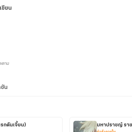
เขียน
ิดตาม
ชัน
รกดันเจี้ยน)
มหาปร
กำลังภายใน