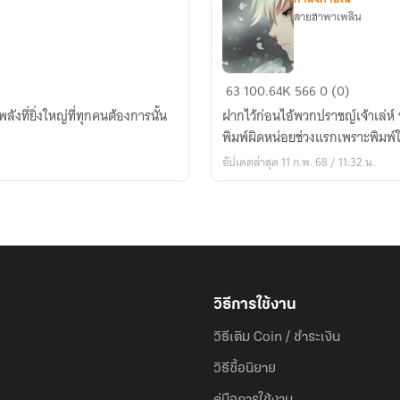
สายฮาพาเพลิน
มหา
63
100.64K
566
0 (0)
ปราชญ์
ังพิเศษคือสิ่งที่ทุกคนปรารถนา แต่ว่าพลังที่ยิ่งใหญ่ที่ทุกคนต้องการนั้น
ฝากไว้ก่อนไอ้พวกปราชญ์เจ้าเล่ห์ ข้าจะต้องหาทางกลับไปแก้แค้นเจ้าให้ได้ อาจจะ
ราชา
ข้าม
อัปเดตล่าสุด 11 ก.พ. 68 / 11:32 น.
พิภพ
วิธีการใช้งาน
วิธีเติม Coin / ชำระเงิน
วิธีซื้อนิยาย