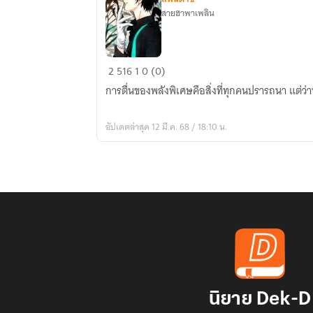
สายฮาพาเพลิน
God
2
516
1
0 (0)
blood
การตื่นของพล
(พลัง
พิเศษ
อัปเดตล่าสุด 12 มี.ค. 68 / 18:10 น.
กับ
ขุมนรก
ดัน
เจี้ยน)
นิยาย Dek-D