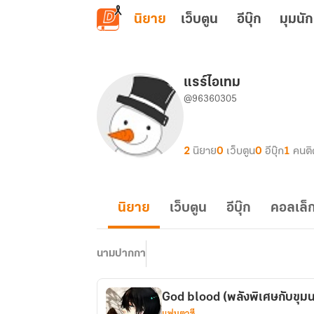
ข้ามไปยังเนื้อหาหลัก
นิยาย
เว็บตูน
อีบุ๊ก
มุมนัก
แรร์ไอเทม
@96360305
2
นิยาย
0
เว็บตูน
0
อีบุ๊ก
1
คนต
นิยาย
เว็บตูน
อีบุ๊ก
คอลเล็ก
นามปากกา
God blood (พลังพิเศษกับขุมน
แฟนตาซี