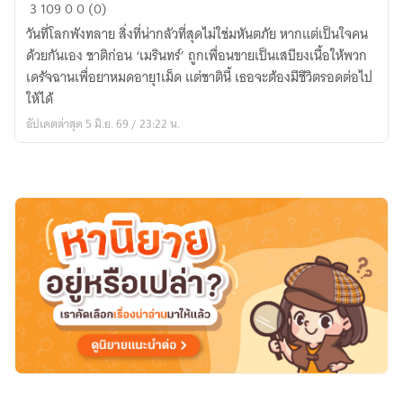
วัน
3
109
0
0 (0)
สิ้น
วันที่โลกพังทลาย สิ่งที่น่ากลัวที่สุดไม่ใช่มหันตภัย หากแต่เป็นใจคน
โลก
ด้วยกันเอง ชาติก่อน ‘เมรินทร์’ ถูกเพื่อนขายเป็นเสบียงเนื้อให้พวก
ครั้ง
เดรัจฉานเพื่อยาหมดอายุ1เม็ด แต่ชาตินี้ เธอจะต้องมีชีวิตรอดต่อไป
นี้
ให้ได้
เม
อัปเดตล่าสุด 5 มิ.ย. 69 / 23:22 น.
ริ
นทร์
ต้อง
รอด