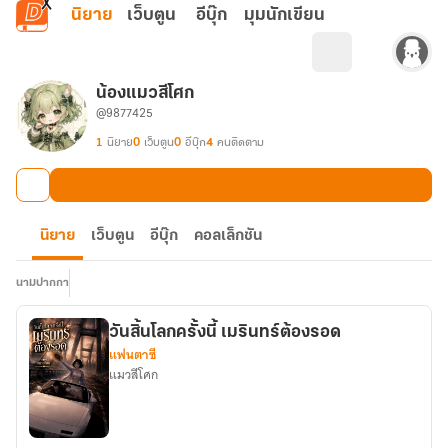
ข้ามไปยังเนื้อหาหลัก
นิยาย
เว็บตูน
อีบุ๊ก
มุมนักเขียน
น้องแมวสีโศก
@9877425
1
นิยาย
0
เว็บตูน
0
อีบุ๊ก
4
คนติดตาม
นิยาย
เว็บตูน
อีบุ๊ก
คอลเล็กชัน
นามปากกา
วันสิ้นโลกครั้งนี้ เมรินทร์ต้องรอด
แฟนตาซี
แมวสีโศก