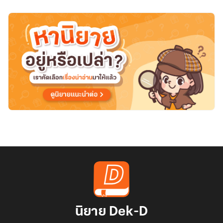
นิยาย Dek-D