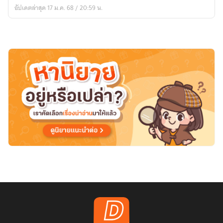
โปรด
อัปเดตล่าสุด 17 ม.ค. 68 / 20:59 น.
(มี
อี
บุ๊ค)