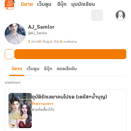
ข้ามไปยังเนื้อหาหลัก
นิยาย
เว็บตูน
อีบุ๊ก
มุมนักเขียน
AJ_Samlor
@AJ_Samlor
2
นิยาย
0
เว็บตูน
1
อีบุ๊ก
5
คนติดตาม
นิยาย
เว็บตูน
อีบุ๊ก
คอลเล็กชัน
นามปากกา
อุบัติรักเลขาคนโปรด (เตชัส+น้ำบุญ)
รักหวานแหวว
สามล้อเลี้ยวโก้ง