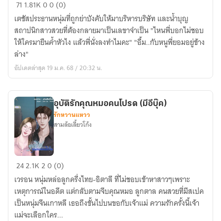
อุบัติ
71
1.81K
0
0 (0)
รัก
เตชัสประธานหนุ่มที่ถูกย่าบังคับให้มาบริหารบริษัท และน้ำบุญ
เลขา
สถาปนิกสาวสวยที่ต้องกลายมาเป็นเลขาจำเป็น "ไหนพี่บอกไม่ชอบ
คน
ให้ใครมายืนค้ำหัวไง แล้วพี่นั่งลงทำไมคะ" "อื้ม..กับหนูพี่ยอมอยู่ข้าง
โปรด
ล่าง"
(เตชั
อัปเดตล่าสุด 19 ม.ค. 68 / 20:32 น.
ส+น้ำ
บุญ)
อุบัติรักคุณหมอคนโปรด (มีอีบุ๊ค)
รักหวานแหวว
สามล้อเลี้ยวโก้ง
อุบัติ
24
2.1K
2
0 (0)
รัก
เวรอน หนุ่มหล่อลูกครึ่งไทย-อิตาลี ที่ไม่ชอบเข้าหาสาวๆเพราะ
คุณ
เหตุการณ์ในอดีต แต่กลับตามจีบคุณหมอ ลูกตาล คนสวยที่มีสเปค
หมอ
เป็นหนุ่มจีนเกาหลี เธอถึงขั้นไปบนขอกับเจ้าแม่ ความรักครั้งนี้เจ้า
คน
แม่จะเลือกใคร...