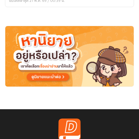
อัปเดตล่าสุด 21 พ.ค. 69 / 00:39 น.
[นิยาย
แปล]