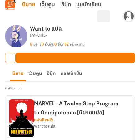
ข้ามไปยังเนื้อหาหลัก
นิยาย
เว็บตูน
อีบุ๊ก
มุมนักเขียน
Want to แปล.
@ARCHIE-
5
นิยาย
0
เว็บตูน
0
อีบุ๊ก
52
คนติดตาม
นิยาย
เว็บตูน
อีบุ๊ก
คอลเล็กชัน
นามปากกา
MARVEL : A Twelve Step Program
to Omnipotence [นิยายแปล]
แฟนฟิคฝรั่ง
Want to แปล.