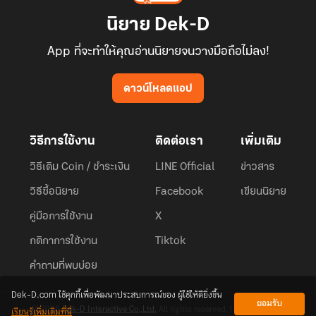
นิยาย Dek-D
App ที่จะทำให้คุณอ่านนิยายจนวางมือถือไม่ลง!
ดาวน์โหลดแอป
วิธีการใช้งาน
ติดต่อเรา
เพิ่มเติม
วิธีเติม Coin / ชำระเงิน
LINE Official
ข่าวสาร
วิธีซื้อนิยาย
Facebook
เขียนนิยาย
คู่มือการใช้งาน
X
กติกาการใช้งาน
Tiktok
คำถามที่พบบ่อย
Dek-D.com ใช้คุกกี้เพื่อพัฒนาประสบการณ์ของ ผู้ใช้ให้ดียิ่งขึ้น
ยอมรับ
เรียนรู้เพิ่มเติมที่นี่
© 2026
Dek-D Interactive Co.,Ltd.
All rights reserved. |
Privacy Policy