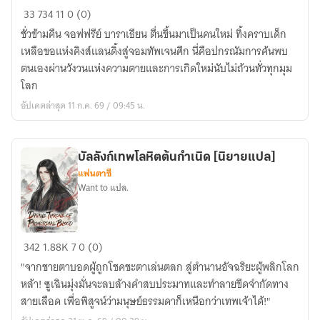
Game
33
734
11
0 (0)
of
ชั่วข้ามคืน จอฟฟรีย์ บาราเธียน ตื่นขึ้นมาเป็นคนใหม่ ทิ้งคราบเด็ก
Thrones
เหลือขอแห่งคิงส์แลนดิ้งสู่จอมทัพเจนศึก นี่คือปกรณัมการค้นพบ
:
ตนเองผ่านวังวนแห่งความตายและการเกิดใหม่นับไม่ถ้วนทั่วทุกมุม
Purple
โลก
Days
อัปเดตล่าสุด 11 ก.ค. 69 / 09:45 น.
[นิยาย
แปล]
บัลลังก์เทพโลหิตต้นกำเนิด [นิยายแปล]
แฟนตาซี
Want to แปล.
บัลลังก์
342
1.88K
7
0 (0)
เทพ
"จากชายตาบอดผู้ถูกโชคชะตาเล่นตลก สู่ตำนานอัจฉริยะผู้พลิกโลก
โลหิต
หล้า! ซูเฉินมุ่งมั่นจะลบล้างคำสบประมาทและทำลายขีดจำกัดทาง
ต้น
สายเลือด เพื่อพิสูจน์ว่ามนุษย์ธรรมดาก็เหนือกว่าเทพเจ้าได้!"
กำเนิด