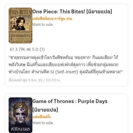
โลก
ฮีโร่
One Piece: This Bites! [นิยายแปล]
[นิยาย
แฟนฟิคนิยาย การ์ตูน เกม
แปล]
Want to แปล.
One
61
3.77K
46
5.0 (1)
Piece:
"ชายธรรมดาหลุดเข้าโลกวันพีซพร้อม 'หอยทาก' กินผลเสียง! ไร้
This
พลังวิเศษ มีแต่กึ๋นและเสียงเอฟเฟกต์สุดกาว เพื่อช่วยกลุ่มหมวก
Bites!
ฟางป่วนโลก ตำนานฟิค SI (Self-Insert) สุดมันส์ที่คุณห้ามพลาด!"
[นิยาย
อัปเดตล่าสุด 9 ส.ค. 69 / 00:00 น.
แปล]
Game of Thrones : Purple Days
[นิยายแปล]
แฟนฟิคฝรั่ง
Want to แปล.