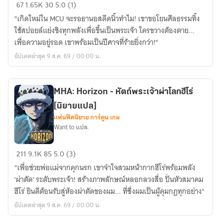
MARVEL
67
1.65K
30
5.0 (1)
:
"เกิดใหม่ใน MCU จะรอธานอสดีดนิ้วทำไม! เขาขอโยนศีลธรรมทิ้ง
A
ใช้สปอยล์แย่งชิงทุกพลังเพื่อขึ้นเป็นพระเจ้า ใครขวางต้องตาย...
Twelve
เพื่อความอยู่รอด เขาพร้อมเป็นปีศาจที่ร้ายยิ่งกว่า!"
Step
อัปเดตล่าสุด 9 ส.ค. 69 / 00:00 น.
Program
to
Omnipotence
MHA: Horizon - หัตถ์พระเจ้าผ่าโลกฮีโร่
[นิยาย
[นิยายแปล]
แปล]
แฟนฟิคนิยาย การ์ตูน เกม
Want to แปล.
MHA:
211
9.1K
85
5.0 (3)
Horizon
"เพื่อช่วยพ่อแม่จากคุกนรก เขาจำใจสวมหน้ากากฮีโร่พร้อมพลัง
-
'ผ่าตัด' ระดับพระเจ้า! สร้างภาพลักษณ์หลอกลวงสื่อ ปั่นหัวสมาคม
หัตถ์
ฮีโร่ ยินดีต้อนรับสู่ห้องผ่าตัดของผม... ที่ซึ่งผมเป็นผู้คุมกฎทุกอย่าง"
พระเจ้า
อัปเดตล่าสุด 9 ส.ค. 69 / 00:00 น.
ผ่า