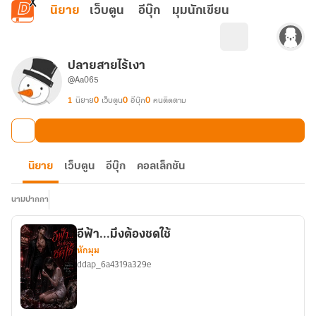
ข้ามไปยังเนื้อหาหลัก
นิยาย
เว็บตูน
อีบุ๊ก
มุมนักเขียน
ปลายสายไร้เงา
@Aa065
1
นิยาย
0
เว็บตูน
0
อีบุ๊ก
0
คนติดตาม
นิยาย
เว็บตูน
อีบุ๊ก
คอลเล็กชัน
นามปากกา
อีฟ้า...มึงต้องชดใช้
หักมุม
ddap_6a4319a329e