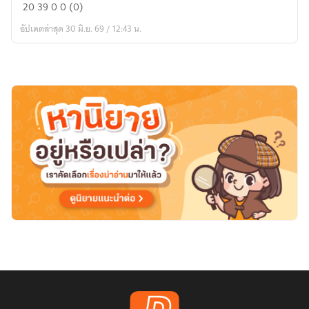
อี
20
39
0
0 (0)
ฟ้า...มึง
อัปเดตล่าสุด 30 มิ.ย. 69 / 12:43 น.
ต้อง
ชดใช้