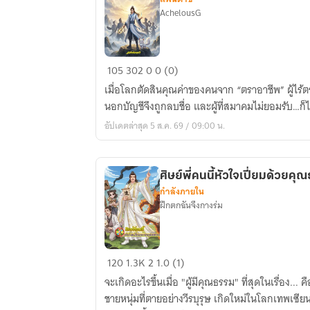
AchelousG
ปรมาจารย์
105
302
0
0 (0)
สารพัด
เมื่อโลกตัดสินคุณค่าของคนจาก “ตราอาชีพ” ผู้ไร้ตราจึงถูกเรียกว่าไร้ค่า ผู้มีอาชีพ
อาชีพ
นอกบัญชีจึงถูกลบชื่อ และผู้ที่สมาคมไม่ยอม
กับ
อัปเดตล่าสุด 5 ส.ค. 69 / 09:00 น.
ศิษย์
คืน
สวรรค์
ศิษย์พี่คนนี้หัวใจเปี่ยมด้วยคุ
กำลังภายใน
ฝึกตกฉันจึงกางร่ม
ศิษย์
120
1.3K
2
1.0 (1)
พี่
จะเกิดอะไรขึ้นเมื่อ "ผู้มีคุณธรรม" ที่สุดในเรื่อง... คื
คน
ชายหนุ่มที่ตายอย่างวีรบุรุษ เกิดใหม่ในโลกเทพเซียน 
นี้