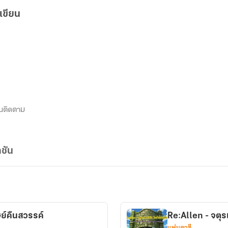
เขียน
นติดตาม
ชัน
ย์คืนสวรรค์
Re:Allen - จตุรเ
แฟนตาซี