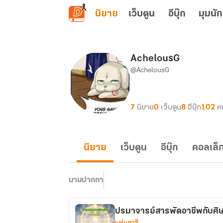
ข้ามไปยังเนื้อหาหลัก
นิยาย
เว็บตูน
อีบุ๊ก
มุมนัก
AchelousG
@AchelousG
7
นิยาย
0
เว็บตูน
8
อีบุ๊ก
102
ค
นิยาย
เว็บตูน
อีบุ๊ก
คอลเล็ก
นามปากกา
ปรมาจารย์สารพัดอาชีพกับศิษ
แฟนตาซี