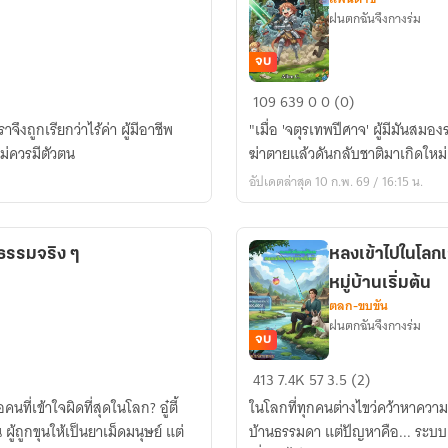
ฝนตกฉันจึงกางร่ม
จบ
Re:Allen
109
639
0
0 (0)
-
"เมื่อ 'จตุรเทพปีศาจ' ผู้มีมันสมอง
จตุร
รับ…ก็ไม่ควรมีตัวตน
ฆ่าตายแล้วดันกลับชาติมาเกิดใหม่..
เทพ
อัปเดตล่าสุด 10 ก.พ. 69 / 16:15 น.
กลับ
ใจ
ไหง
ณธรรมจริง ๆ
หลงเข้าไปในโลก
ได้
หมู่บ้านเริ่มต้น
เป็น
ตลก-ขบขัน
ผู้
ฝนตกฉันจึงกางร่ม
กล้า
จบ
หลง
413
7.4K
57
3.5 (2)
เข้าไป
อคนที่เข้าใจผิดที่สุดในโลก? อู๋ตี้
ในโลกที่ทุกคนต่างไขว่คว้าหาความเ
ใน
ผู้ถูกขุนให้เป็นยาเม็ดมนุษย์ แต่
บ้านธรรมดา แต่ปัญหาคือ... ระบบ
โลก