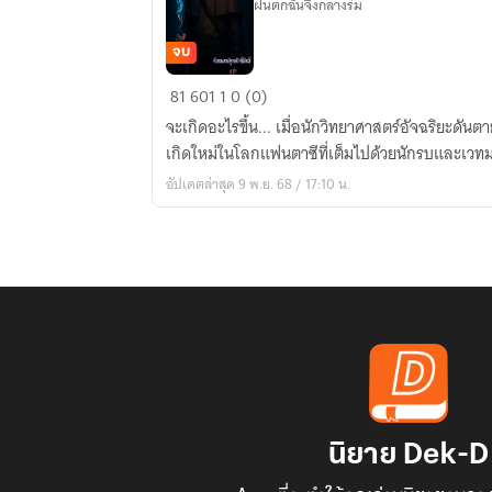
ฝนตกฉันจึงกลางร่ม
จบ
จักร
81
601
1
0 (0)
พร
จะเกิดอะไรขึ้น... เมื่อนักวิทยาศาสตร์อัจฉริยะดั
รดิ
เกิดใหม่ในโลกแฟนตาซีที่เต็มไปด้วยนักรบและเวทม
รูน
อัปเดตล่าสุด 9 พ.ย. 68 / 17:10 น.
ศักดิ์สิทธิ์
นิยาย Dek-D