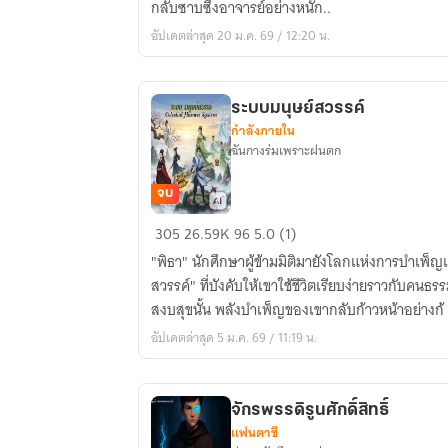
กลับซาบซึ้งอาจารย์อย่างหนัก..
หัวใจ
อัปเดตล่าสุด 20 ม.ค. 69 / 12:20 น.
เปี่ยม
ด้วย
คุณธรรม
ระบบมนุษย์สวรรค์
จริง
กำลังภายใน
ๆ
ฉันกางร่มเพราะฝนตก
จบ
ระบบ
305
26.59K
96
5.0 (1)
มนุษย์
"พิธา" นักศึกษาผู้ข้ามมิติมายังโลกแห่งการบำเพ็ญ
สวรรค์
สวรรค์" ที่บังคับให้เขาใช้ชีวิตเรียบง่ายราวกับคน
สงบสุขนั้น พลังบำเพ็ญของเขากลับก้าวหน้าอย่างก้
อัปเดตล่าสุด 5 ม.ค. 69 / 11:19 น.
จักรพรรดิรูนศักดิ์สิทธิ์
แฟนตาซี