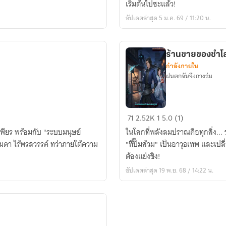
เริ่มต้นไปซะแล้ว!
เกม
อัปเดตล่าสุด 5 ม.ค. 69 / 11:20 น.
ผู้
ฝึก
ตน
ร้านขายของชำโล
เซียน
กำลังภายใน
กลาย
ฝนตกฉันจึงกางร่ม
เป็น
บอส
ลับ
ร้าน
71
2.52K
1
5.0 (1)
ของ
ขาย
เพียร พร้อมกับ "ระบบมนุษย์
หมู่บ้าน
ในโลกที่พลังลมปราณคือทุกสิ่ง... 
ของชำ
ธรรมดา ไร้พรสวรรค์ ทว่าภายใต้ความ
เริ่ม
"ที่ปั๊มส้วม" เป็นอาวุธเทพ และเป
โลก
ต้น
ต้องแย่งชิง!
เทพ
อัปเดตล่าสุด 19 พ.ย. 68 / 14:22 น.
ยุทธ์