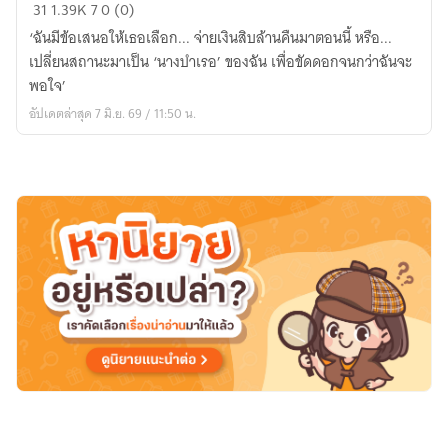
หนี้
31
1.39K
7
0 (0)
รัก
‘ฉันมีข้อเสนอให้เธอเลือก... จ่ายเงินสิบล้านคืนมาตอนนี้ หรือ...
บท
เปลี่ยนสถานะมาเป็น ‘นางบำเรอ’ ของฉัน เพื่อขัดดอกจนกว่าฉันจะ
ลง
พอใจ’
ทัณฑ์
อัปเดตล่าสุด 7 มิ.ย. 69 / 11:50 น.
มาเฟีย