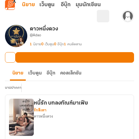
ข้ามไปยังเนื้อหาหลัก
นิยาย
เว็บตูน
อีบุ๊ก
มุมนักเขียน
ดาวหนึ่งดวง
@Adao
1
นิยาย
0
เว็บตูน
0
อีบุ๊ก
1
คนติดตาม
นิยาย
เว็บตูน
อีบุ๊ก
คอลเล็กชัน
นามปากกา
หนี้รัก บทลงทัณฑ์มาเฟีย
รักสีเทา
ดาวหนึ่งดวง