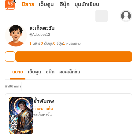
ข้ามไปยังเนื้อหาหลัก
นิยาย
เว็บตูน
อีบุ๊ก
มุมนักเขียน
สะเก็ดตะวัน
@Adoobee12
1
นิยาย
0
เว็บตูน
0
อีบุ๊ก
1
คนติดตาม
นิยาย
เว็บตูน
อีบุ๊ก
คอลเล็กชัน
นามปากกา
ย้ำพันภพ
กำลังภายใน
สะเก็ดตะวัน